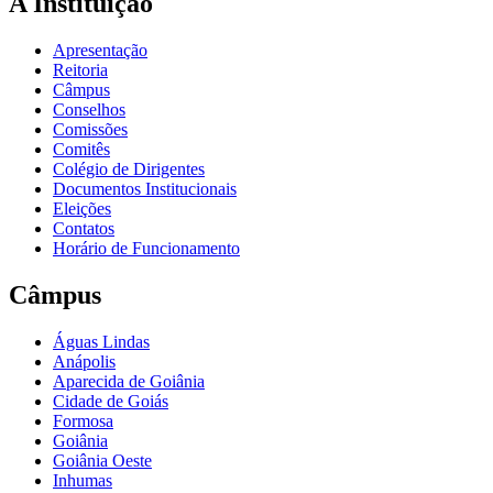
A Instituição
Apresentação
Reitoria
Câmpus
Conselhos
Comissões
Comitês
Colégio de Dirigentes
Documentos Institucionais
Eleições
Contatos
Horário de Funcionamento
Câmpus
Águas Lindas
Anápolis
Aparecida de Goiânia
Cidade de Goiás
Formosa
Goiânia
Goiânia Oeste
Inhumas