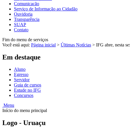
Comunicação
Serviço de Informação ao Cidadão
Ouvidoria
Transparência
SUAP
Contato
Fim do menu de serviços
Você está aqui:
Página inicial
>
Últimas Notícias
>
IFG abre, nesta sex
Em destaque
Aluno
Egresso
Servidor
Guia de cursos
Estude no IFG
Concursos
Menu
Início do menu principal
Logo - Uruaçu