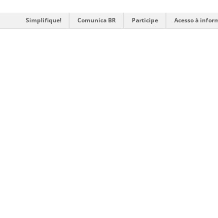
Simplifique!
Comunica BR
Participe
Acesso à infor