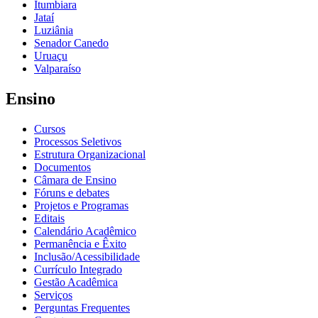
Itumbiara
Jataí
Luziânia
Senador Canedo
Uruaçu
Valparaíso
Ensino
Cursos
Processos Seletivos
Estrutura Organizacional
Documentos
Câmara de Ensino
Fóruns e debates
Projetos e Programas
Editais
Calendário Acadêmico
Permanência e Êxito
Inclusão/Acessibilidade
Currículo Integrado
Gestão Acadêmica
Serviços
Perguntas Frequentes