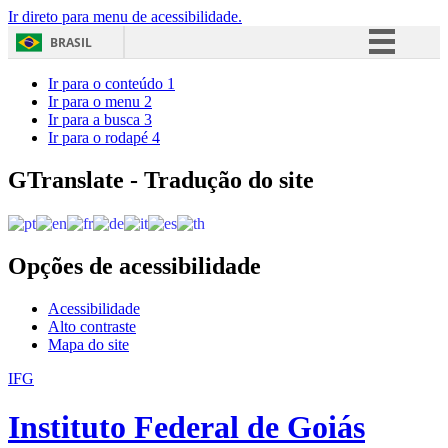
Ir direto para menu de acessibilidade.
BRASIL
Simplifique!
Ir para o conteúdo
1
Ir para o menu
2
Comunica BR
Ir para a busca
3
Ir para o rodapé
4
Participe
Acesso à informação
GTranslate - Tradução do site
Legislação
Canais
Opções de acessibilidade
Acessibilidade
Alto contraste
Mapa do site
IFG
Instituto Federal de Goiás