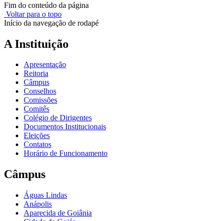
Fim do conteúdo da página
Voltar para o topo
Início da navegação de rodapé
A Instituição
Apresentação
Reitoria
Câmpus
Conselhos
Comissões
Comitês
Colégio de Dirigentes
Documentos Institucionais
Eleições
Contatos
Horário de Funcionamento
Câmpus
Águas Lindas
Anápolis
Aparecida de Goiânia