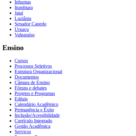
Inhumas
Itumbiara
Jataí
Luziânia
Senador Canedo
Uruaçu
Valparaíso
Ensino
Cursos
Processos Seletivos
Estrutura Organizacional
Documentos
Câmara de Ensino
Fóruns e debates
Projetos e Programas
Editais
Calendário Acadêmico
Permanência e Êxito
Inclusão/Acessibilidade
Currículo Integrado
Gestão Acadêmica
Serviços