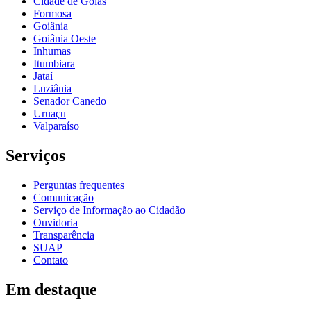
Cidade de Goiás
Formosa
Goiânia
Goiânia Oeste
Inhumas
Itumbiara
Jataí
Luziânia
Senador Canedo
Uruaçu
Valparaíso
Serviços
Perguntas frequentes
Comunicação
Serviço de Informação ao Cidadão
Ouvidoria
Transparência
SUAP
Contato
Em destaque