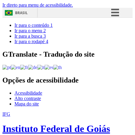
Ir direto para menu de acessibilidade.
BRASIL
Simplifique!
Ir para o conteúdo
1
Ir para o menu
2
Comunica BR
Ir para a busca
3
Ir para o rodapé
4
Participe
Acesso à informação
GTranslate - Tradução do site
Legislação
Canais
Opções de acessibilidade
Acessibilidade
Alto contraste
Mapa do site
IFG
Instituto Federal de Goiás