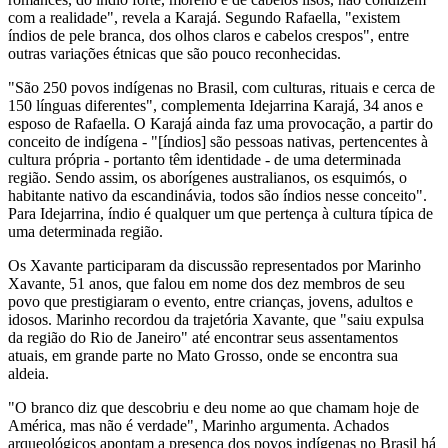
com a realidade", revela a Karajá. Segundo Rafaella, "existem
índios de pele branca, dos olhos claros e cabelos crespos", entre
outras variações étnicas que são pouco reconhecidas.
"São 250 povos indígenas no Brasil, com culturas, rituais e cerca de
150 línguas diferentes", complementa Idejarrina Karajá, 34 anos e
esposo de Rafaella. O Karajá ainda faz uma provocação, a partir do
conceito de indígena - "[índios] são pessoas nativas, pertencentes à
cultura própria - portanto têm identidade - de uma determinada
região. Sendo assim, os aborígenes australianos, os esquimós, o
habitante nativo da escandinávia, todos são índios nesse conceito".
Para Idejarrina, índio é qualquer um que pertença à cultura típica de
uma determinada região.
Os Xavante participaram da discussão representados por Marinho
Xavante, 51 anos, que falou em nome dos dez membros de seu
povo que prestigiaram o evento, entre crianças, jovens, adultos e
idosos. Marinho recordou da trajetória Xavante, que "saiu expulsa
da região do Rio de Janeiro" até encontrar seus assentamentos
atuais, em grande parte no Mato Grosso, onde se encontra sua
aldeia.
"O branco diz que descobriu e deu nome ao que chamam hoje de
América, mas não é verdade", Marinho argumenta. Achados
arqueológicos apontam a presença dos povos indígenas no Brasil há