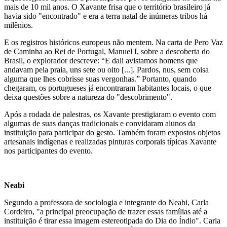
mais de 10 mil anos. O Xavante frisa que o território brasileiro já
havia sido "encontrado" e era a terra natal de inúmeras tribos há
milênios.
E os registros históricos europeus não mentem. Na carta de Pero Vaz
de Caminha ao Rei de Portugal, Manuel I, sobre a descoberta do
Brasil, o explorador descreve: “E dali avistamos homens que
andavam pela praia, uns sete ou oito [...]. Pardos, nus, sem coisa
alguma que lhes cobrisse suas vergonhas.” Portanto, quando
chegaram, os portugueses já encontraram habitantes locais, o que
deixa questões sobre a natureza do "descobrimento".
Após a rodada de palestras, os Xavante prestigiaram o evento com
algumas de suas danças tradicionais e convidaram alunos da
instituição para participar do gesto. Também foram expostos objetos
artesanais indígenas e realizadas pinturas corporais típicas Xavante
nos participantes do evento.
Neabi
Segundo a professora de sociologia e integrante do Neabi, Carla
Cordeiro, "a principal preocupação de trazer essas famílias até a
instituição é tirar essa imagem estereotipada do Dia do Índio". Carla