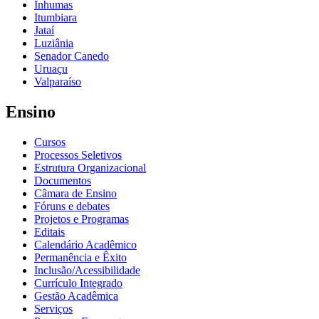
Inhumas
Itumbiara
Jataí
Luziânia
Senador Canedo
Uruaçu
Valparaíso
Ensino
Cursos
Processos Seletivos
Estrutura Organizacional
Documentos
Câmara de Ensino
Fóruns e debates
Projetos e Programas
Editais
Calendário Acadêmico
Permanência e Êxito
Inclusão/Acessibilidade
Currículo Integrado
Gestão Acadêmica
Serviços