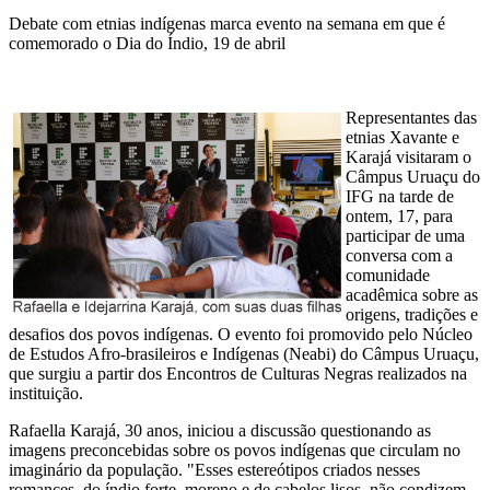
Debate com etnias indígenas marca evento na semana em que é
comemorado o Dia do Índio, 19 de abril
Representantes das
etnias Xavante e
Karajá visitaram o
Câmpus Uruaçu do
IFG na tarde de
ontem, 17, para
participar de uma
conversa com a
comunidade
acadêmica sobre as
origens, tradições e
desafios dos povos indígenas. O evento foi promovido pelo Núcleo
de Estudos Afro-brasileiros e Indígenas (Neabi) do Câmpus Uruaçu,
que surgiu a partir dos Encontros de Culturas Negras realizados na
instituição.
Rafaella Karajá, 30 anos, iniciou a discussão questionando as
imagens preconcebidas sobre os povos indígenas que circulam no
imaginário da população. "Esses estereótipos criados nesses
romances, do índio forte, moreno e de cabelos lisos, não condizem