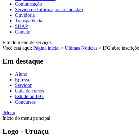
Comunicação
Serviço de Informação ao Cidadão
Ouvidoria
Transparência
SUAP
Contato
Fim do menu de serviços
Você está aqui:
Página inicial
>
Últimas Notícias
>
IFG abre inscriçõe
Em destaque
Aluno
Egresso
Servidor
Guia de cursos
Estude no IFG
Concursos
Menu
Início do menu principal
Logo - Uruaçu