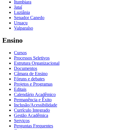
Itumbiara
Jataí
Luziânia
Senador Canedo
Uruaçu
Valparaíso
Ensino
Cursos
Processos Seletivos
Estrutura Organizacional
Documentos
Câmara de Ensino
Fóruns e debates
Projetos e Programas
Editais
Calendário Acadêmico
Permanência e Êxito
Inclusão/Acessibilidade
Currículo Integrado
Gestão Acadêmica
Serviços
Perguntas Frequentes