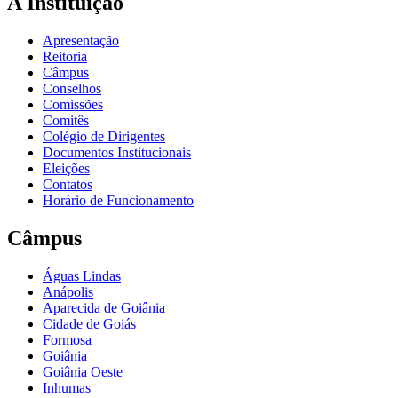
A Instituição
Apresentação
Reitoria
Câmpus
Conselhos
Comissões
Comitês
Colégio de Dirigentes
Documentos Institucionais
Eleições
Contatos
Horário de Funcionamento
Câmpus
Águas Lindas
Anápolis
Aparecida de Goiânia
Cidade de Goiás
Formosa
Goiânia
Goiânia Oeste
Inhumas