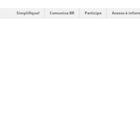
Simplifique!
Comunica BR
Participe
Acesso à infor