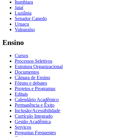
Itumbiara
Jataí
Luziânia
Senador Canedo
Uruaçu
Valparaíso
Ensino
Cursos
Processos Seletivos
Estrutura Organizacional
Documentos
Câmara de Ensino
Fóruns e debates
Projetos e Programas
Editais
Calendário Acadêmico
Permanência e Êxito
Inclusão/Acessibilidade
Currículo Integrado
Gestão Acadêmica
Serviços
Perguntas Frequentes