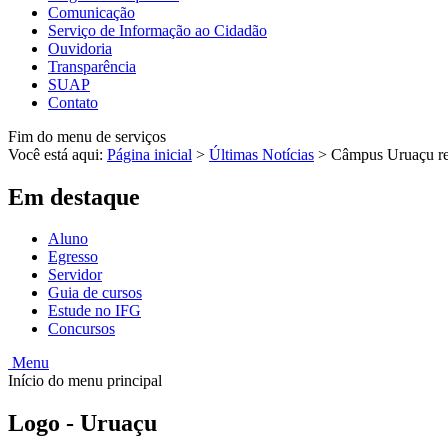
Comunicação
Serviço de Informação ao Cidadão
Ouvidoria
Transparência
SUAP
Contato
Fim do menu de serviços
Você está aqui:
Página inicial
>
Últimas Notícias
>
Câmpus Uruaçu re
Em destaque
Aluno
Egresso
Servidor
Guia de cursos
Estude no IFG
Concursos
Menu
Início do menu principal
Logo - Uruaçu