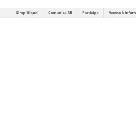
Simplifique!
Comunica BR
Participe
Acesso à infor