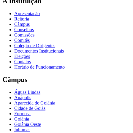
A Instituição
Apresentação
Reitoria
Câmpus
Conselhos
Comissões
Comitês
Colégio de Dirigentes
Documentos Institucionais
Eleições
Contatos
Horário de Funcionamento
Câmpus
Águas Lindas
Anápolis
Aparecida de Goiânia
Cidade de Goiás
Formosa
Goiânia
Goiânia Oeste
Inhumas