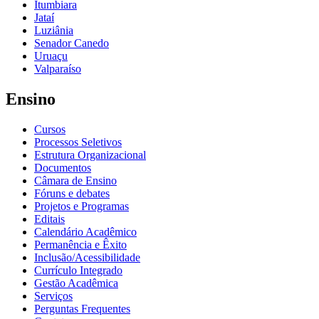
Itumbiara
Jataí
Luziânia
Senador Canedo
Uruaçu
Valparaíso
Ensino
Cursos
Processos Seletivos
Estrutura Organizacional
Documentos
Câmara de Ensino
Fóruns e debates
Projetos e Programas
Editais
Calendário Acadêmico
Permanência e Êxito
Inclusão/Acessibilidade
Currículo Integrado
Gestão Acadêmica
Serviços
Perguntas Frequentes