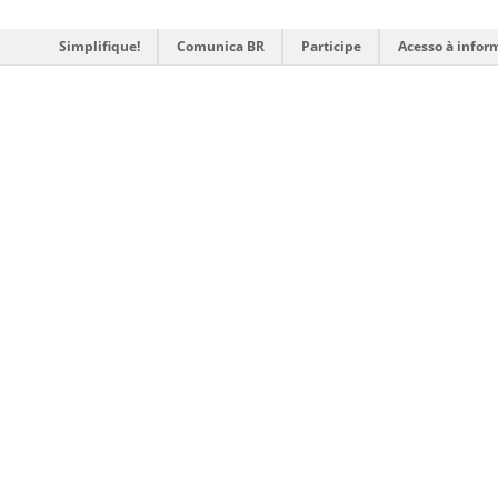
Simplifique!
Comunica BR
Participe
Acesso à infor