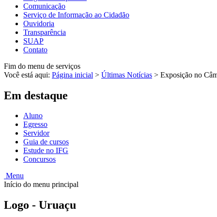
Comunicação
Serviço de Informação ao Cidadão
Ouvidoria
Transparência
SUAP
Contato
Fim do menu de serviços
Você está aqui:
Página inicial
>
Últimas Notícias
>
Exposição no Câmp
Em destaque
Aluno
Egresso
Servidor
Guia de cursos
Estude no IFG
Concursos
Menu
Início do menu principal
Logo - Uruaçu