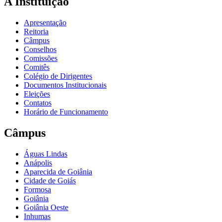
A Instituição
Apresentação
Reitoria
Câmpus
Conselhos
Comissões
Comitês
Colégio de Dirigentes
Documentos Institucionais
Eleições
Contatos
Horário de Funcionamento
Câmpus
Águas Lindas
Anápolis
Aparecida de Goiânia
Cidade de Goiás
Formosa
Goiânia
Goiânia Oeste
Inhumas