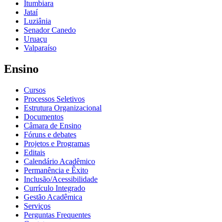
Itumbiara
Jataí
Luziânia
Senador Canedo
Uruaçu
Valparaíso
Ensino
Cursos
Processos Seletivos
Estrutura Organizacional
Documentos
Câmara de Ensino
Fóruns e debates
Projetos e Programas
Editais
Calendário Acadêmico
Permanência e Êxito
Inclusão/Acessibilidade
Currículo Integrado
Gestão Acadêmica
Serviços
Perguntas Frequentes