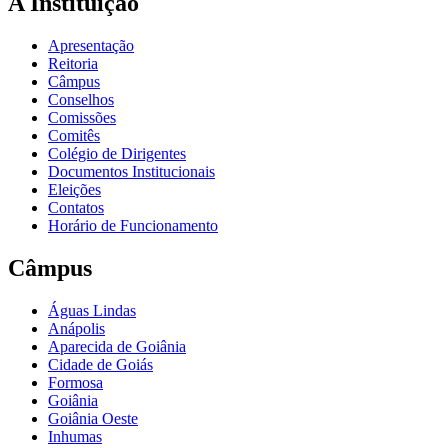
A Instituição
Apresentação
Reitoria
Câmpus
Conselhos
Comissões
Comitês
Colégio de Dirigentes
Documentos Institucionais
Eleições
Contatos
Horário de Funcionamento
Câmpus
Águas Lindas
Anápolis
Aparecida de Goiânia
Cidade de Goiás
Formosa
Goiânia
Goiânia Oeste
Inhumas