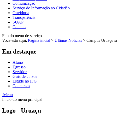
Comunicação
Serviço de Informação ao Cidadão
Ouvidoria
Transparência
SUAP
Contato
Fim do menu de serviços
Você está aqui:
Página inicial
>
Últimas Notícias
>
Câmpus Uruaçu sel
Em destaque
Aluno
Egresso
Servidor
Guia de cursos
Estude no IFG
Concursos
Menu
Início do menu principal
Logo - Uruaçu