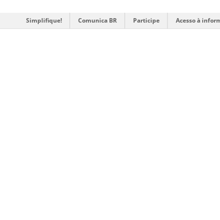
Simplifique!
Comunica BR
Participe
Acesso à infor