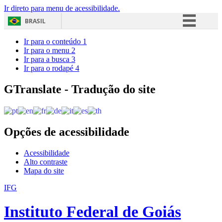
Ir direto para menu de acessibilidade.
BRASIL
Simplifique!
Ir para o conteúdo
1
Ir para o menu
2
Comunica BR
Ir para a busca
3
Ir para o rodapé
4
Participe
Acesso à informação
GTranslate - Tradução do site
Legislação
Canais
Opções de acessibilidade
Acessibilidade
Alto contraste
Mapa do site
IFG
Instituto Federal de Goiás