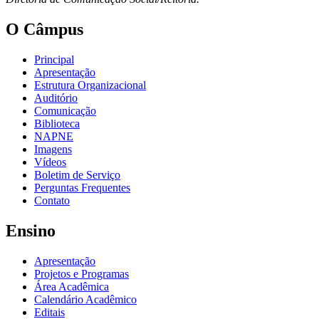
O Câmpus
Principal
Apresentação
Estrutura Organizacional
Auditório
Comunicação
Biblioteca
NAPNE
Imagens
Vídeos
Boletim de Serviço
Perguntas Frequentes
Contato
Ensino
Apresentação
Projetos e Programas
Área Acadêmica
Calendário Acadêmico
Editais