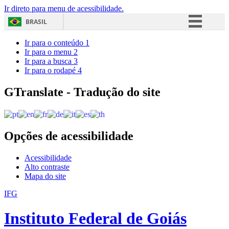
Ir direto para menu de acessibilidade.
BRASIL
Simplifique!
Ir para o conteúdo
1
Ir para o menu
2
Comunica BR
Ir para a busca
3
Ir para o rodapé
4
Participe
Acesso à informação
GTranslate - Tradução do site
Legislação
Canais
Opções de acessibilidade
Acessibilidade
Alto contraste
Mapa do site
IFG
Instituto Federal de Goiás