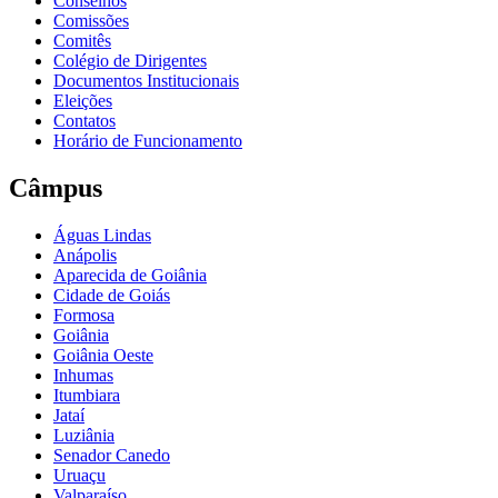
Conselhos
Comissões
Comitês
Colégio de Dirigentes
Documentos Institucionais
Eleições
Contatos
Horário de Funcionamento
Câmpus
Águas Lindas
Anápolis
Aparecida de Goiânia
Cidade de Goiás
Formosa
Goiânia
Goiânia Oeste
Inhumas
Itumbiara
Jataí
Luziânia
Senador Canedo
Uruaçu
Valparaíso