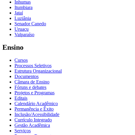
Inhumas
Itumbiara
Jataí
Luziânia
Senador Canedo
Uruaçu
Valparaíso
Ensino
Cursos
Processos Seletivos
Estrutura Organizacional
Documentos
Câmara de Ensino
Fóruns e debates
Projetos e Programas
Editais
Calendário Acadêmico
Permanência e Êxito
Inclusão/Acessibilidade
Currículo Integrado
Gestão Acadêmica
Serviços