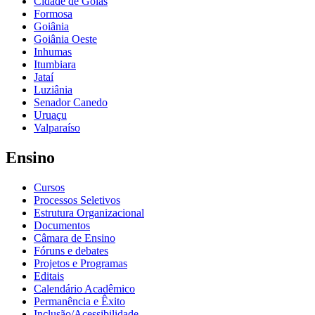
Cidade de Goiás
Formosa
Goiânia
Goiânia Oeste
Inhumas
Itumbiara
Jataí
Luziânia
Senador Canedo
Uruaçu
Valparaíso
Ensino
Cursos
Processos Seletivos
Estrutura Organizacional
Documentos
Câmara de Ensino
Fóruns e debates
Projetos e Programas
Editais
Calendário Acadêmico
Permanência e Êxito
Inclusão/Acessibilidade