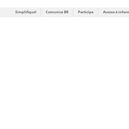
Simplifique!
Comunica BR
Participe
Acesso à infor