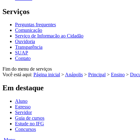
Serviços
Perguntas frequentes
Comunicação
Serviço de Informação ao Cidadão
Ouvidoria
Transparência
SUAP
Contato
Fim do menu de serviços
Você está aqui:
Página inicial
>
Anápolis
>
Principal
>
Ensino
>
Docu
Em destaque
Aluno
Egresso
Servidor
Guia de cursos
Estude no IFG
Concursos
Menu