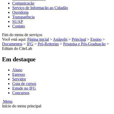
Comunicação
Serviço de Informação ao Cidadão
Ouvidoria
Transparência
SUAP
Contato
Fim do menu de serviços
Você está aqui:
Página inicial
>
Anápolis
>
Principal
>
Ensino
>
Documentos
>
IFG
>
Pró-Reitorias
>
Pesquisa e Pós-Graduação
>
Editais do CiteLab
Em destaque
Aluno
Egresso
Servidor
Guia de cursos
Estude no IFG
Concursos
Menu
Início do menu principal