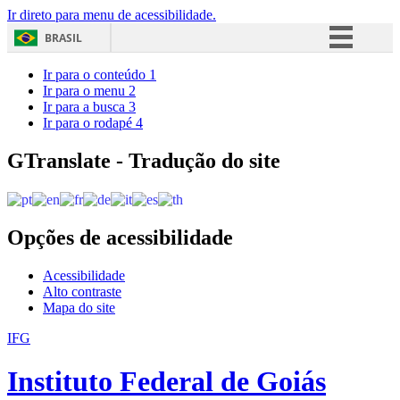
Ir direto para menu de acessibilidade.
BRASIL
Simplifique!
Ir para o conteúdo
1
Ir para o menu
2
Comunica BR
Ir para a busca
3
Ir para o rodapé
4
Participe
Acesso à informação
GTranslate - Tradução do site
Legislação
Canais
Opções de acessibilidade
Acessibilidade
Alto contraste
Mapa do site
IFG
Instituto Federal de Goiás