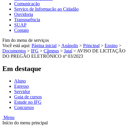
Comunicação
Serviço de Informação ao Cidadão
Ouvidoria
Transparência
SUAP
Contato
Fim do menu de serviços
Você está aqui:
Página inicial
>
Anápolis
>
Principal
>
Ensino
>
Documentos
>
IFG
>
Câmpus
>
Jataí
>
AVISO DE LICITAÇÃO
DO PREGÃO ELETRÔNICO nº 03/2023
Em destaque
Aluno
Egresso
Servidor
Guia de cursos
Estude no IFG
Concursos
Menu
Início do menu principal