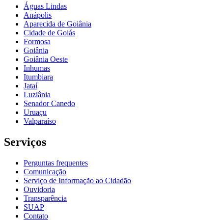
Águas Lindas
Anápolis
Aparecida de Goiânia
Cidade de Goiás
Formosa
Goiânia
Goiânia Oeste
Inhumas
Itumbiara
Jataí
Luziânia
Senador Canedo
Uruaçu
Valparaíso
Serviços
Perguntas frequentes
Comunicação
Serviço de Informação ao Cidadão
Ouvidoria
Transparência
SUAP
Contato