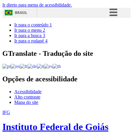
Ir direto para menu de acessibilidade.
BRASIL
Simplifique!
Ir para o conteúdo
1
Ir para o menu
2
Comunica BR
Ir para a busca
3
Ir para o rodapé
4
Participe
Acesso à informação
GTranslate - Tradução do site
Legislação
Canais
Opções de acessibilidade
Acessibilidade
Alto contraste
Mapa do site
IFG
Instituto Federal de Goiás