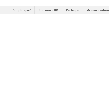
Simplifique!
Comunica BR
Participe
Acesso à infor