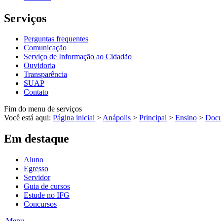
Serviços
Perguntas frequentes
Comunicação
Serviço de Informação ao Cidadão
Ouvidoria
Transparência
SUAP
Contato
Fim do menu de serviços
Você está aqui:
Página inicial
>
Anápolis
>
Principal
>
Ensino
>
Docu
Em destaque
Aluno
Egresso
Servidor
Guia de cursos
Estude no IFG
Concursos
Menu