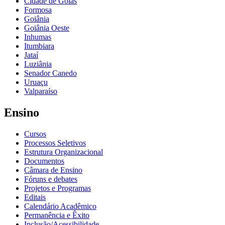
Cidade de Goiás
Formosa
Goiânia
Goiânia Oeste
Inhumas
Itumbiara
Jataí
Luziânia
Senador Canedo
Uruaçu
Valparaíso
Ensino
Cursos
Processos Seletivos
Estrutura Organizacional
Documentos
Câmara de Ensino
Fóruns e debates
Projetos e Programas
Editais
Calendário Acadêmico
Permanência e Êxito
Inclusão/Acessibilidade