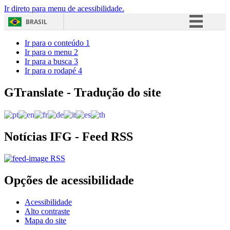
Ir direto para menu de acessibilidade.
BRASIL
Simplifique!
Ir para o conteúdo
1
Ir para o menu
2
Comunica BR
Ir para a busca
3
Ir para o rodapé
4
Participe
Acesso à informação
GTranslate - Tradução do site
Legislação
Canais
Notícias IFG - Feed RSS
RSS
Opções de acessibilidade
Acessibilidade
Alto contraste
Mapa do site