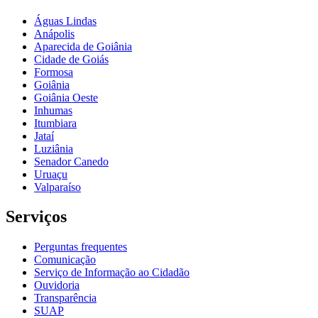
Águas Lindas
Anápolis
Aparecida de Goiânia
Cidade de Goiás
Formosa
Goiânia
Goiânia Oeste
Inhumas
Itumbiara
Jataí
Luziânia
Senador Canedo
Uruaçu
Valparaíso
Serviços
Perguntas frequentes
Comunicação
Serviço de Informação ao Cidadão
Ouvidoria
Transparência
SUAP