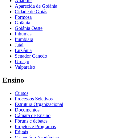
Anápolis
Aparecida de Goiânia
Cidade de Goiás
Formosa
Goiânia
Goiânia Oeste
Inhumas
Itumbiara
Jataí
Luziânia
Senador Canedo
Uruaçu
Valparaíso
Ensino
Cursos
Processos Seletivos
Estrutura Organizacional
Documentos
Câmara de Ensino
Fóruns e debates
Projetos e Programas
Editais
Calendário Acadêmico