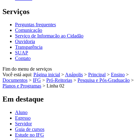
Serviços
Perguntas frequentes
Comunicação
Serviço de Informação ao Cidadão
Ouvidoria
Transparência
SUAP
Contato
Fim do menu de serviços
Você está aqui:
Página inicial
>
Anápolis
>
Principal
>
Ensino
>
Documentos
>
IFG
>
Pró-Reitorias
>
Pesquisa e Pós-Graduação
>
Planos e Programas
>
Linha 02
Em destaque
Aluno
Egresso
Servidor
Guia de cursos
Estude no IFG