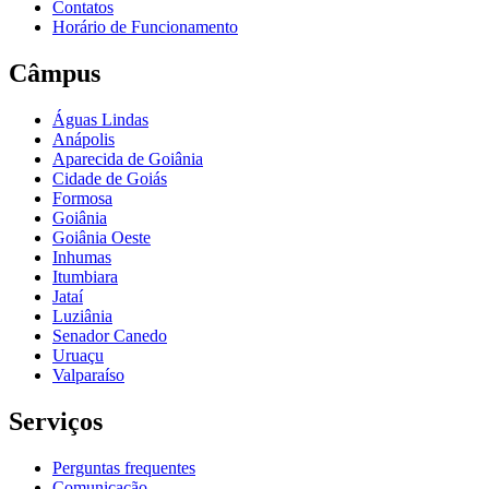
Contatos
Horário de Funcionamento
Câmpus
Águas Lindas
Anápolis
Aparecida de Goiânia
Cidade de Goiás
Formosa
Goiânia
Goiânia Oeste
Inhumas
Itumbiara
Jataí
Luziânia
Senador Canedo
Uruaçu
Valparaíso
Serviços
Perguntas frequentes
Comunicação