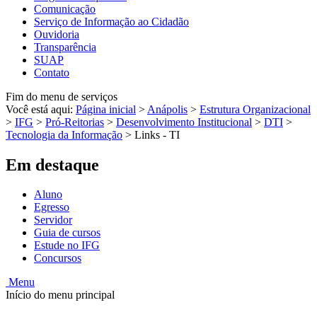
Comunicação
Serviço de Informação ao Cidadão
Ouvidoria
Transparência
SUAP
Contato
Fim do menu de serviços
Você está aqui:
Página inicial
>
Anápolis
>
Estrutura Organizacional
>
IFG
>
Pró-Reitorias
>
Desenvolvimento Institucional
>
DTI
>
Tecnologia da Informação
>
Links - TI
Em destaque
Aluno
Egresso
Servidor
Guia de cursos
Estude no IFG
Concursos
Menu
Início do menu principal