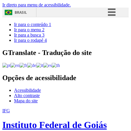
Ir direto para menu de acessibilidade.
BRASIL
Simplifique!
Ir para o conteúdo
1
Ir para o menu
2
Comunica BR
Ir para a busca
3
Ir para o rodapé
4
Participe
Acesso à informação
GTranslate - Tradução do site
Legislação
Canais
Opções de acessibilidade
Acessibilidade
Alto contraste
Mapa do site
IFG
Instituto Federal de Goiás