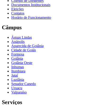
Colégio de Dirigentes
Documentos Institucionais
Eleições
Contatos
Horário de Funcionamento
Câmpus
Águas Lindas
Anápolis
Aparecida de Goiânia
Cidade de Goiás
Formosa
Goiânia
Goiânia Oeste
Inhumas
Itumbiara
Jataí
Luziânia
Senador Canedo
Uruaçu
Valparaíso
Serviços