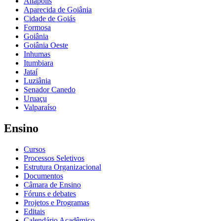
Anápolis
Aparecida de Goiânia
Cidade de Goiás
Formosa
Goiânia
Goiânia Oeste
Inhumas
Itumbiara
Jataí
Luziânia
Senador Canedo
Uruaçu
Valparaíso
Ensino
Cursos
Processos Seletivos
Estrutura Organizacional
Documentos
Câmara de Ensino
Fóruns e debates
Projetos e Programas
Editais
Calendário Acadêmico