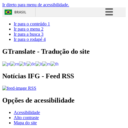
Ir direto para menu de acessibilidade.
BRASIL
Simplifique!
Ir para o conteúdo
1
Ir para o menu
2
Comunica BR
Ir para a busca
3
Ir para o rodapé
4
Participe
Acesso à informação
GTranslate - Tradução do site
Legislação
Canais
Notícias IFG - Feed RSS
RSS
Opções de acessibilidade
Acessibilidade
Alto contraste
Mapa do site