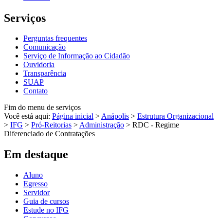
Serviços
Perguntas frequentes
Comunicação
Serviço de Informação ao Cidadão
Ouvidoria
Transparência
SUAP
Contato
Fim do menu de serviços
Você está aqui:
Página inicial
>
Anápolis
>
Estrutura Organizacional
>
IFG
>
Pró-Reitorias
>
Administração
>
RDC - Regime
Diferenciado de Contratações
Em destaque
Aluno
Egresso
Servidor
Guia de cursos
Estude no IFG