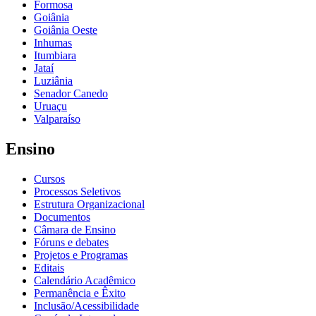
Formosa
Goiânia
Goiânia Oeste
Inhumas
Itumbiara
Jataí
Luziânia
Senador Canedo
Uruaçu
Valparaíso
Ensino
Cursos
Processos Seletivos
Estrutura Organizacional
Documentos
Câmara de Ensino
Fóruns e debates
Projetos e Programas
Editais
Calendário Acadêmico
Permanência e Êxito
Inclusão/Acessibilidade