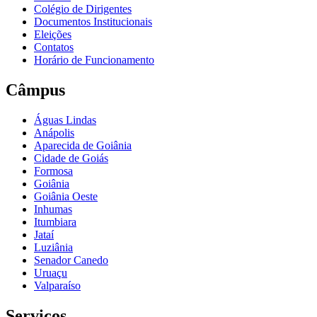
Colégio de Dirigentes
Documentos Institucionais
Eleições
Contatos
Horário de Funcionamento
Câmpus
Águas Lindas
Anápolis
Aparecida de Goiânia
Cidade de Goiás
Formosa
Goiânia
Goiânia Oeste
Inhumas
Itumbiara
Jataí
Luziânia
Senador Canedo
Uruaçu
Valparaíso
Serviços