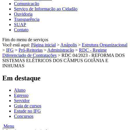
Comunicação
Serviço de Informação ao Cidadão
Ouvidoria
Transparência
SUAP
Contato
Fim do menu de serviços
Você está aqui:
Página inicial
>
Anápolis
>
Estrutura Organizacional
>
IFG
>
Pró-Reitorias
>
Administração
>
RDC - Regime
Diferenciado de Contratações
>
RDC 04/2023 - REFORMA DOS
SISTEMAS ELÉTRICOS DOS CÂMPUS GOIÂNIA E
INHUMAS
Em destaque
Aluno
Egresso
Servidor
Guia de cursos
Estude no IFG
Concursos
Menu