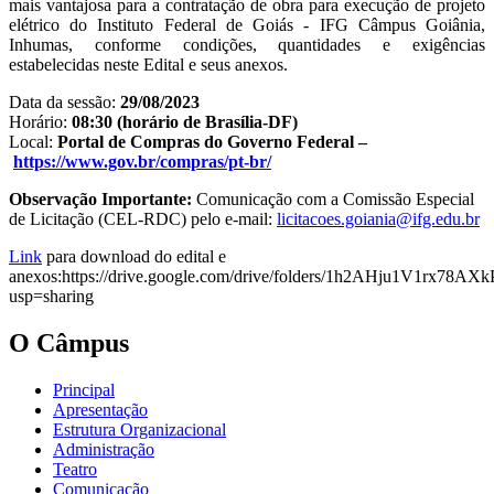
mais vantajosa para a contratação de obra para execução de projeto
elétrico do Instituto Federal de Goiás - IFG Câmpus Goiânia,
Inhumas, conforme condições, quantidades e exigências
estabelecidas neste Edital e seus anexos.
Data da sessão:
29/08/2023
Horário:
08:30 (horário de Brasília-DF)
Local:
Portal de Compras do Governo Federal –
https://www.gov.br/compras/pt-br/
Observação Importante:
Comunicação com a Comissão Especial
de Licitação (CEL-RDC) pelo e-mail:
licitacoes.goiania@ifg.edu.br
Link
para download do edital e
anexos:https://drive.google.com/drive/folders/1h2AHju1V1rx78
usp=sharing
O Câmpus
Principal
Apresentação
Estrutura Organizacional
Administração
Teatro
Comunicação