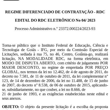
REGIME DIFERENCIADO DE CONTRATAÇÃO - RDC
EDITAL DO RDC ELETRÔNICO No 04/ 2023
Processo Administrativo n.° 23372.000224/2023-93
Torna-se público que o Instituto Federal de Educação, Ciência e
Tecnologia de Goiás - IFG, por meio da Comissão Especial de
Licitações, sediada à rua 75, no 46, Centro, Goiânia-go, realizará
licitação, NA MODALIDADE RDC, na forma eletrônica, em
MODO DE DISPUTA ABERTO, com critério de julgamento POR
MAIOR DESCONTO, no regime de empreitada POR PREÇO
GLOBAL, nos termos da lei no 12.462, de 4 de agosto de 2011, do
decreto no 7.581, de 11 de outubro de 2011, da lei complementar n°
123, de 14 de dezembro de 2006, da lei no 11.488, de 15 de junho
de 2007, do decreto n° 8.538, de 06 de outubro de 2015, aplicando-
se, subsidiariamente, no que couber, a lei no 8.666, de
21 de junho de 1993, e as exigências estabelecidas neste edital e
seus anexos.
OBJETO:
O objeto da presente licitação é a escolha da proposta