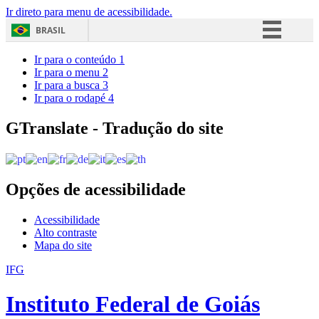
Ir direto para menu de acessibilidade.
BRASIL
Simplifique!
Ir para o conteúdo
1
Ir para o menu
2
Comunica BR
Ir para a busca
3
Ir para o rodapé
4
Participe
Acesso à informação
GTranslate - Tradução do site
Legislação
Canais
Opções de acessibilidade
Acessibilidade
Alto contraste
Mapa do site
IFG
Instituto Federal de Goiás