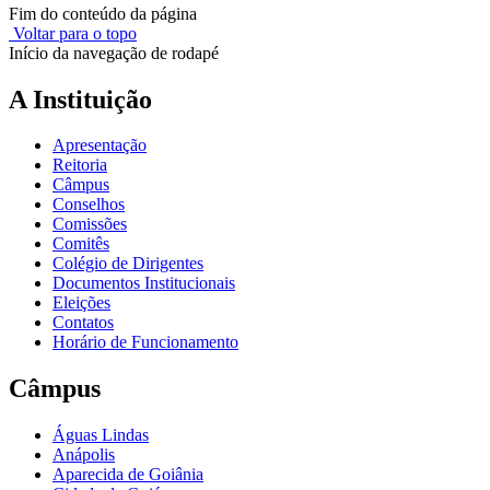
Fim do conteúdo da página
Voltar para o topo
Início da navegação de rodapé
A Instituição
Apresentação
Reitoria
Câmpus
Conselhos
Comissões
Comitês
Colégio de Dirigentes
Documentos Institucionais
Eleições
Contatos
Horário de Funcionamento
Câmpus
Águas Lindas
Anápolis
Aparecida de Goiânia