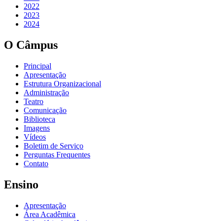
2022
2023
2024
O Câmpus
Principal
Apresentação
Estrutura Organizacional
Administração
Teatro
Comunicação
Biblioteca
Imagens
Vídeos
Boletim de Serviço
Perguntas Frequentes
Contato
Ensino
Apresentação
Área Acadêmica