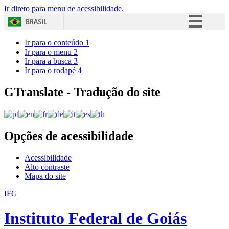
Ir direto para menu de acessibilidade.
BRASIL
Simplifique!
Ir para o conteúdo
1
Ir para o menu
2
Comunica BR
Ir para a busca
3
Ir para o rodapé
4
Participe
Acesso à informação
GTranslate - Tradução do site
Legislação
Canais
Opções de acessibilidade
Acessibilidade
Alto contraste
Mapa do site
IFG
Instituto Federal de Goiás