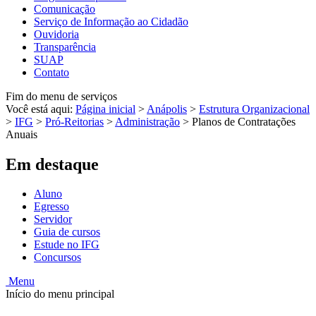
Comunicação
Serviço de Informação ao Cidadão
Ouvidoria
Transparência
SUAP
Contato
Fim do menu de serviços
Você está aqui:
Página inicial
>
Anápolis
>
Estrutura Organizacional
>
IFG
>
Pró-Reitorias
>
Administração
>
Planos de Contratações
Anuais
Em destaque
Aluno
Egresso
Servidor
Guia de cursos
Estude no IFG
Concursos
Menu
Início do menu principal