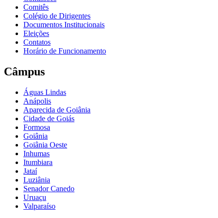
Comitês
Colégio de Dirigentes
Documentos Institucionais
Eleições
Contatos
Horário de Funcionamento
Câmpus
Águas Lindas
Anápolis
Aparecida de Goiânia
Cidade de Goiás
Formosa
Goiânia
Goiânia Oeste
Inhumas
Itumbiara
Jataí
Luziânia
Senador Canedo
Uruaçu
Valparaíso