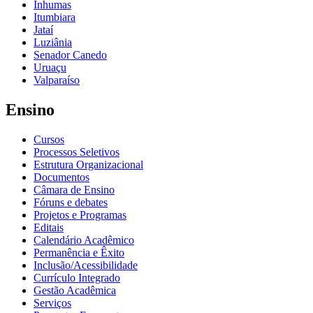
Inhumas
Itumbiara
Jataí
Luziânia
Senador Canedo
Uruaçu
Valparaíso
Ensino
Cursos
Processos Seletivos
Estrutura Organizacional
Documentos
Câmara de Ensino
Fóruns e debates
Projetos e Programas
Editais
Calendário Acadêmico
Permanência e Êxito
Inclusão/Acessibilidade
Currículo Integrado
Gestão Acadêmica
Serviços