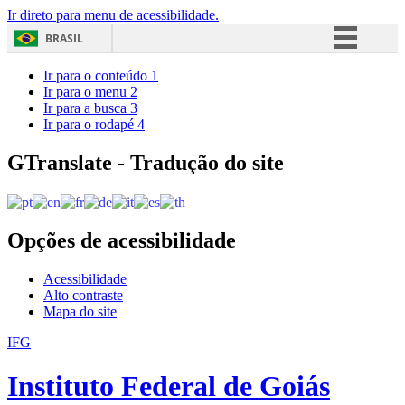
Ir direto para menu de acessibilidade.
BRASIL
Simplifique!
Ir para o conteúdo
1
Ir para o menu
2
Comunica BR
Ir para a busca
3
Ir para o rodapé
4
Participe
Acesso à informação
GTranslate - Tradução do site
Legislação
Canais
Opções de acessibilidade
Acessibilidade
Alto contraste
Mapa do site
IFG
Instituto Federal de Goiás