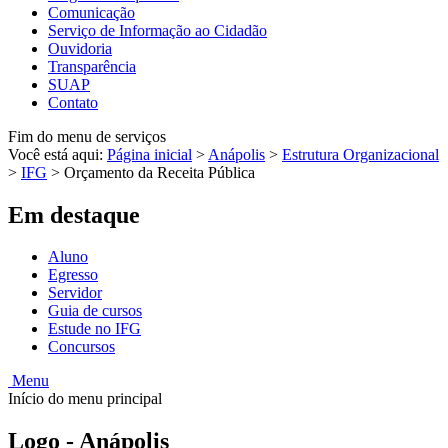
Comunicação
Serviço de Informação ao Cidadão
Ouvidoria
Transparência
SUAP
Contato
Fim do menu de serviços
Você está aqui:
Página inicial
>
Anápolis
>
Estrutura Organizacional
>
IFG
>
Orçamento da Receita Pública
Em destaque
Aluno
Egresso
Servidor
Guia de cursos
Estude no IFG
Concursos
Menu
Início do menu principal
Logo - Anápolis