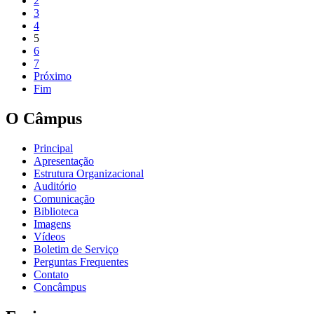
2
3
4
5
6
7
Próximo
Fim
O Câmpus
Principal
Apresentação
Estrutura Organizacional
Auditório
Comunicação
Biblioteca
Imagens
Vídeos
Boletim de Serviço
Perguntas Frequentes
Contato
Concâmpus