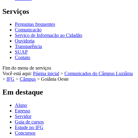
Serviços
Perguntas frequentes
Comunicação
Serviço de Informação ao Cidadão
Ouvidoria
Transparência
SUAP
Contato
Fim do menu de serviços
Você está aqui:
Página inicial
>
Comunicados do Câmpus Luziânia
>
IFG
>
Câmpus
>
Goiânia Oeste
Em destaque
Aluno
Egresso
Servidor
Guia de cursos
Estude no IFG
Concursos