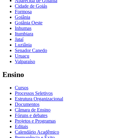
Aparecida de Goiânia
Cidade de Goiás
Formosa
Goiânia
Goiânia Oeste
Inhumas
Itumbiara
Jataí
Luziânia
Senador Canedo
Uruaçu
Valparaíso
Ensino
Cursos
Processos Seletivos
Estrutura Organizacional
Documentos
Câmara de Ensino
Fóruns e debates
Projetos e Programas
Editais
Calendário Acadêmico
Permanência e Êxito