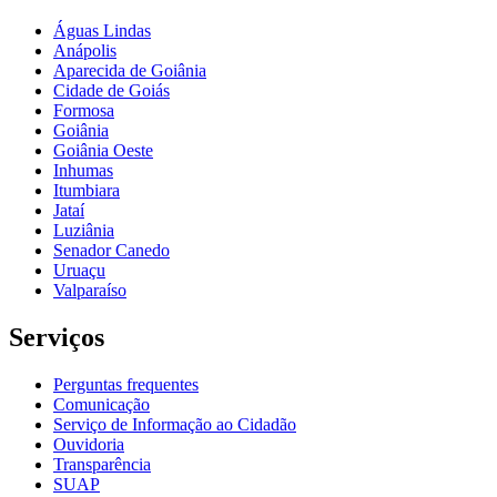
Águas Lindas
Anápolis
Aparecida de Goiânia
Cidade de Goiás
Formosa
Goiânia
Goiânia Oeste
Inhumas
Itumbiara
Jataí
Luziânia
Senador Canedo
Uruaçu
Valparaíso
Serviços
Perguntas frequentes
Comunicação
Serviço de Informação ao Cidadão
Ouvidoria
Transparência
SUAP