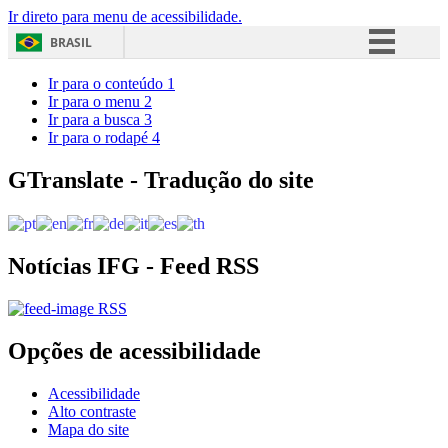
Ir direto para menu de acessibilidade.
BRASIL
Simplifique!
Ir para o conteúdo
1
Ir para o menu
2
Comunica BR
Ir para a busca
3
Ir para o rodapé
4
Participe
Acesso à informação
GTranslate - Tradução do site
Legislação
Canais
Notícias IFG - Feed RSS
RSS
Opções de acessibilidade
Acessibilidade
Alto contraste
Mapa do site