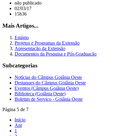
não publicado
02/03/17
15h36
Mais Artigos...
Estágio
Projetos e Programas da Extensão
Apresentação da Extensão
Documentos da Pesquisa e Pós-Graduação
Subcategorias
Notícias do Câmpus Goiânia Oeste
Destaques do Câmpus Goiânia Oeste
Eventos (Câmpus Goiânia Oeste)
Biblioteca (Goiânia Oeste)
Boletim de Serviço - Goiânia Oeste
Página 5 de 7
Início
Ant
1