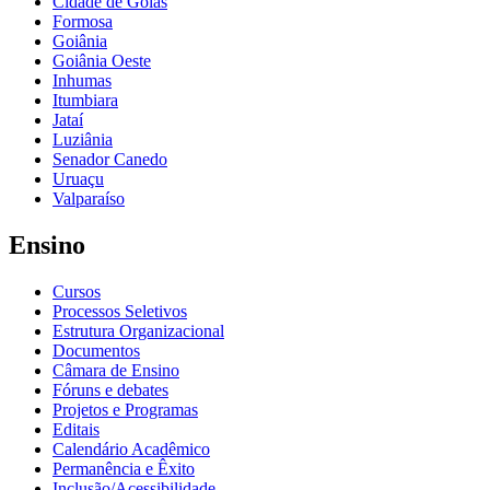
Cidade de Goiás
Formosa
Goiânia
Goiânia Oeste
Inhumas
Itumbiara
Jataí
Luziânia
Senador Canedo
Uruaçu
Valparaíso
Ensino
Cursos
Processos Seletivos
Estrutura Organizacional
Documentos
Câmara de Ensino
Fóruns e debates
Projetos e Programas
Editais
Calendário Acadêmico
Permanência e Êxito
Inclusão/Acessibilidade