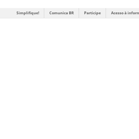
Simplifique!
Comunica BR
Participe
Acesso à infor