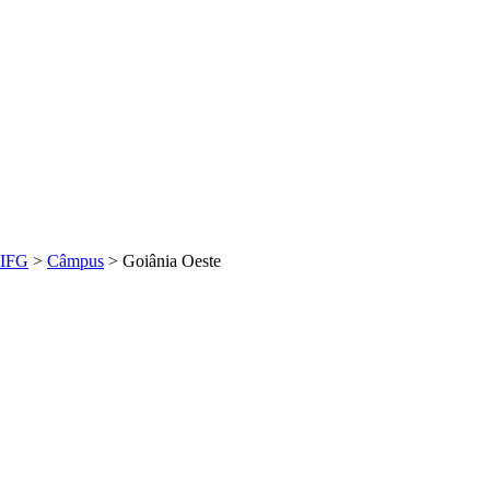
IFG
>
Câmpus
>
Goiânia Oeste