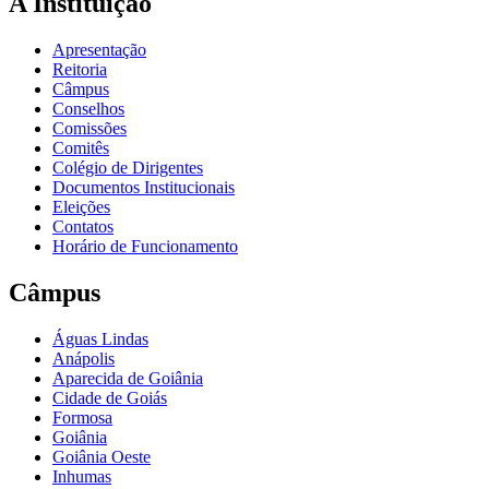
A Instituição
Apresentação
Reitoria
Câmpus
Conselhos
Comissões
Comitês
Colégio de Dirigentes
Documentos Institucionais
Eleições
Contatos
Horário de Funcionamento
Câmpus
Águas Lindas
Anápolis
Aparecida de Goiânia
Cidade de Goiás
Formosa
Goiânia
Goiânia Oeste
Inhumas