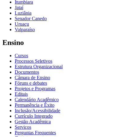
Itumbiara
Jataí
Luziânia
Senador Canedo
Uruaçu
Valparaíso
Ensino
Cursos
Processos Seletivos
Estrutura Organizacional
Documentos
Câmara de Ensino
Fóruns e debates
Projetos e Programas
Editais
Calendário Acadêmico
Permanência e Êxito
Inclusão/Acessibilidade
Currículo Integrado
Gestão Acadêmica
Serviços
Perguntas Frequentes