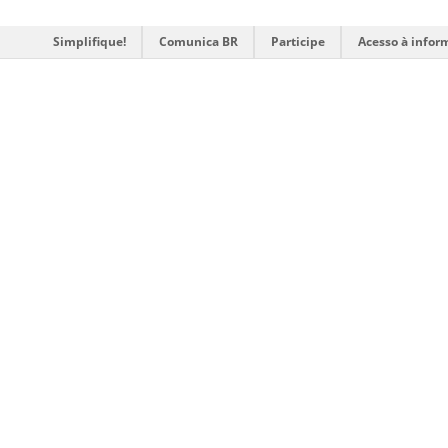
Simplifique!
Comunica BR
Participe
Acesso à infor