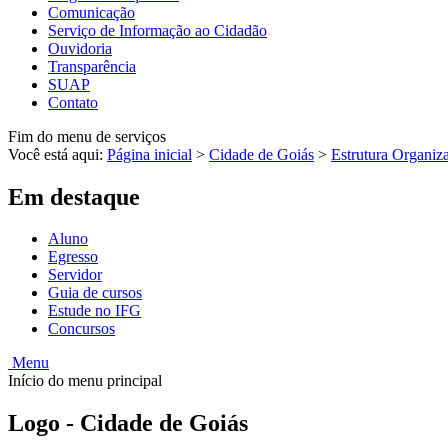
Comunicação
Serviço de Informação ao Cidadão
Ouvidoria
Transparência
SUAP
Contato
Fim do menu de serviços
Você está aqui:
Página inicial
>
Cidade de Goiás
>
Estrutura Organiz
Em destaque
Aluno
Egresso
Servidor
Guia de cursos
Estude no IFG
Concursos
Menu
Início do menu principal
Logo - Cidade de Goiás