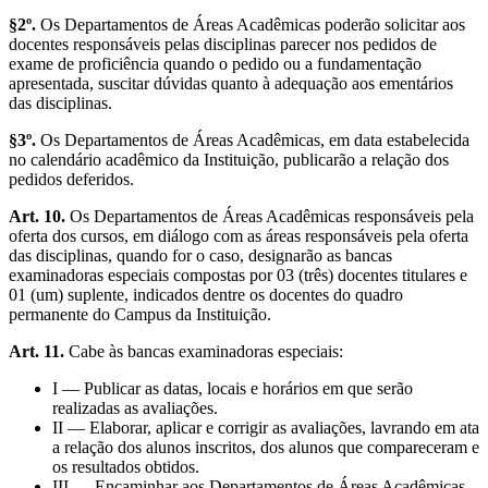
§2º.
Os Departamentos de Áreas Acadêmicas poderão solicitar aos
docentes responsáveis pelas disciplinas parecer nos pedidos de
exame de proficiência quando o pedido ou a fundamentação
apresentada, suscitar dúvidas quanto à adequação aos ementários
das disciplinas.
§3º.
Os Departamentos de Áreas Acadêmicas, em data estabelecida
no calendário acadêmico da Instituição, publicarão a relação dos
pedidos deferidos.
Art. 10.
Os Departamentos de Áreas Acadêmicas responsáveis pela
oferta dos cursos, em diálogo com as áreas responsáveis pela oferta
das disciplinas, quando for o caso, designarão as bancas
examinadoras especiais compostas por 03 (três) docentes titulares e
01 (um) suplente, indicados dentre os docentes do quadro
permanente do Campus da Instituição.
Art. 11.
Cabe às bancas examinadoras especiais:
I — Publicar as datas, locais e horários em que serão
realizadas as avaliações.
II — Elaborar, aplicar e corrigir as avaliações, lavrando em ata
a relação dos alunos inscritos, dos alunos que compareceram e
os resultados obtidos.
III — Encaminhar aos Departamentos de Áreas Acadêmicas