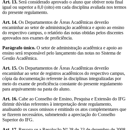
Art. 13.
Será considerado aprovado o aluno que obtiver nota final
igual ou superior a 8,0 (oito) em cada disciplina avaliada nos termos
do presente regulamento.
Art. 14.
Os Departamentos de Áreas Acadêmicas deverão
encaminhar ao setor de administração acadêmica e apoio ao ensino
do respectivo campus, o relatório das notas obtidas pelos discentes
aprovados nos exames de proficiência.
Parágrafo único.
O setor de administração acadêmica e apoio ao
ensino será responsável pelo lançamento das notas no Sistema de
Gestão Acadêmica.
Art. 15.
Os Departamentos de Áreas Acadêmicas deverão
encaminhar ao setor de registros acadêmicos do respectivo campus,
cópia da documentação referente às disciplinas integralizadas por
meio do exame de proficiência constante do presente regulamento
para arquivamento na pasta do aluno.
Art. 16.
Cabe ao Conselho de Ensino, Pesquisa e Extensão do IFG
dirimir dúvidas referentes à interpretação deste regulamento,
analisando os casos omissos e emitindo os atos complementares que
se fizerem necessários, submetendo a apreciação do Conselho
Superior do IFG.
Art. 17.
Revoga-se a Resolução Nº 28 de 23 de dezembro de 2008.