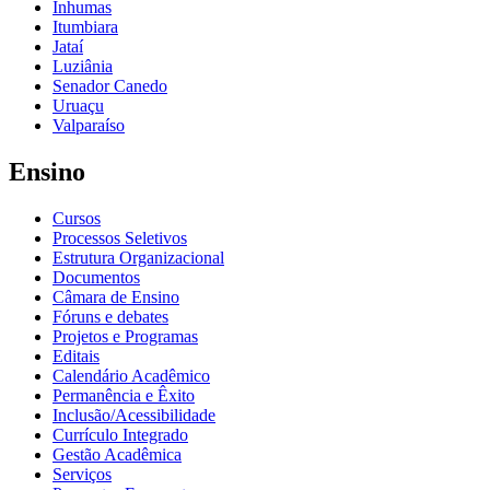
Inhumas
Itumbiara
Jataí
Luziânia
Senador Canedo
Uruaçu
Valparaíso
Ensino
Cursos
Processos Seletivos
Estrutura Organizacional
Documentos
Câmara de Ensino
Fóruns e debates
Projetos e Programas
Editais
Calendário Acadêmico
Permanência e Êxito
Inclusão/Acessibilidade
Currículo Integrado
Gestão Acadêmica
Serviços