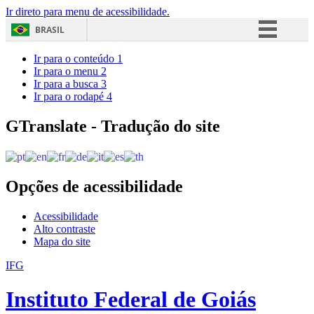
Ir direto para menu de acessibilidade.
BRASIL
Simplifique!
Ir para o conteúdo
1
Ir para o menu
2
Comunica BR
Ir para a busca
3
Ir para o rodapé
4
Participe
Acesso à informação
GTranslate - Tradução do site
Legislação
Canais
Opções de acessibilidade
Acessibilidade
Alto contraste
Mapa do site
IFG
Instituto Federal de Goiás