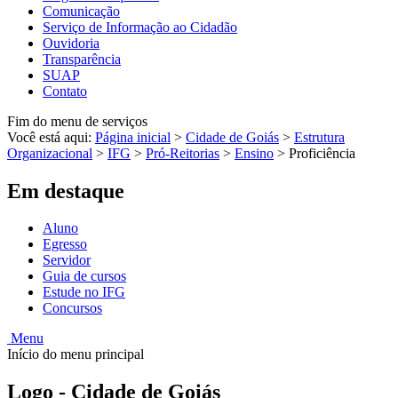
Comunicação
Serviço de Informação ao Cidadão
Ouvidoria
Transparência
SUAP
Contato
Fim do menu de serviços
Você está aqui:
Página inicial
>
Cidade de Goiás
>
Estrutura
Organizacional
>
IFG
>
Pró-Reitorias
>
Ensino
>
Proficiência
Em destaque
Aluno
Egresso
Servidor
Guia de cursos
Estude no IFG
Concursos
Menu
Início do menu principal
Logo - Cidade de Goiás