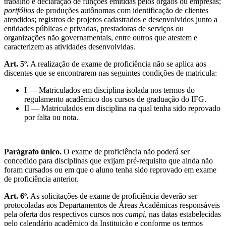
trabalho e declaração de funções emitidas pelos órgãos ou empresas;
portfólios
de produções autônomas com identificação de clientes
atendidos; registros de projetos cadastrados e desenvolvidos junto a
entidades públicas e privadas, prestadoras de serviços ou
organizações não governamentais, entre outros que atestem e
caracterizem as atividades desenvolvidas.
Art. 5º.
A realização de exame de proficiência não se aplica aos
discentes que se encontrarem nas seguintes condições de matricula:
I — Matriculados em disciplina isolada nos termos do
regulamento acadêmico dos cursos de graduação do IFG.
II — Matriculados em disciplina na qual tenha sido reprovado
por falta ou nota.
Parágrafo único.
O exame de proficiência não poderá ser
concedido para disciplinas que exijam pré-requisito que ainda não
foram cursados ou em que o aluno tenha sido reprovado em exame
de proficiência anterior.
Art. 6º.
As solicitações de exame de proficiência deverão ser
protocoladas aos Departamentos de Áreas Acadêmicas responsáveis
pela oferta dos respectivos cursos nos
campi
, nas datas estabelecidas
pelo calendário acadêmico da Instituição e conforme os termos