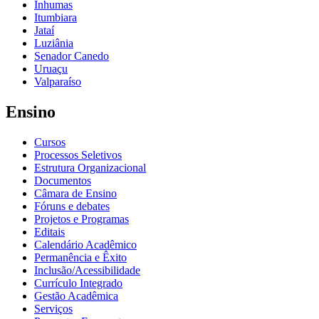
Inhumas
Itumbiara
Jataí
Luziânia
Senador Canedo
Uruaçu
Valparaíso
Ensino
Cursos
Processos Seletivos
Estrutura Organizacional
Documentos
Câmara de Ensino
Fóruns e debates
Projetos e Programas
Editais
Calendário Acadêmico
Permanência e Êxito
Inclusão/Acessibilidade
Currículo Integrado
Gestão Acadêmica
Serviços