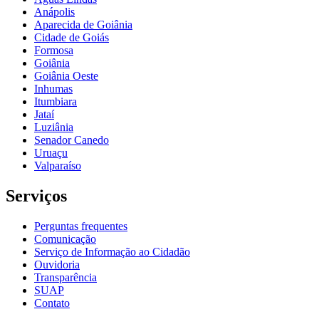
Anápolis
Aparecida de Goiânia
Cidade de Goiás
Formosa
Goiânia
Goiânia Oeste
Inhumas
Itumbiara
Jataí
Luziânia
Senador Canedo
Uruaçu
Valparaíso
Serviços
Perguntas frequentes
Comunicação
Serviço de Informação ao Cidadão
Ouvidoria
Transparência
SUAP
Contato