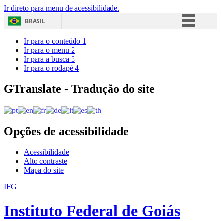
Ir direto para menu de acessibilidade.
BRASIL
Simplifique!
Ir para o conteúdo
1
Ir para o menu
2
Comunica BR
Ir para a busca
3
Ir para o rodapé
4
Participe
Acesso à informação
GTranslate - Tradução do site
Legislação
Canais
Opções de acessibilidade
Acessibilidade
Alto contraste
Mapa do site
IFG
Instituto Federal de Goiás