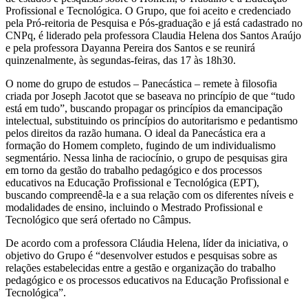
Profissional e Tecnológica. O Grupo, que foi aceito e credenciado
pela Pró-reitoria de Pesquisa e Pós-graduação e já está cadastrado no
CNPq, é liderado pela professora Claudia Helena dos Santos Araújo
e pela professora Dayanna Pereira dos Santos e se reunirá
quinzenalmente, às segundas-feiras, das 17 às 18h30.
O nome do grupo de estudos – Panecástica – remete à filosofia
criada por Joseph Jacotot que se baseava no princípio de que “tudo
está em tudo”, buscando propagar os princípios da emancipação
intelectual, substituindo os princípios do autoritarismo e pedantismo
pelos direitos da razão humana. O ideal da Panecástica era a
formação do Homem completo, fugindo de um individualismo
segmentário. Nessa linha de raciocínio, o grupo de pesquisas gira
em torno da gestão do trabalho pedagógico e dos processos
educativos na Educação Profissional e Tecnológica (EPT),
buscando compreendê-la e a sua relação com os diferentes níveis e
modalidades de ensino, incluindo o Mestrado Profissional e
Tecnológico que será ofertado no Câmpus.
De acordo com a professora Cláudia Helena, líder da iniciativa, o
objetivo do Grupo é “desenvolver estudos e pesquisas sobre as
relações estabelecidas entre a gestão e organização do trabalho
pedagógico e os processos educativos na Educação Profissional e
Tecnológica”.