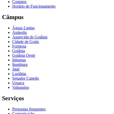
Contatos
Horário de Funcionamento
Câmpus
Águas Lindas
Anápolis
Aparecida de Goiânia
Cidade de Goiás
Formosa
Goiânia
Goiânia Oeste
Inhumas
Itumbiara
Jataí
Luziânia
Senador Canedo
Uruaçu
Valparaíso
Serviços
Perguntas frequentes
Comunicação