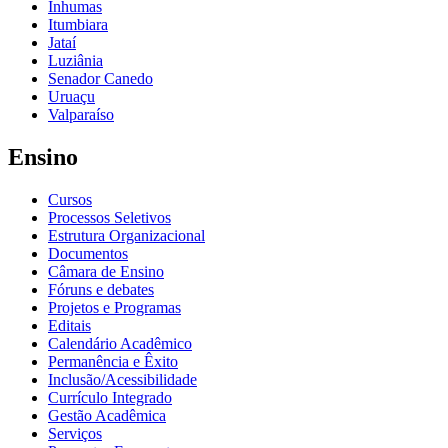
Inhumas
Itumbiara
Jataí
Luziânia
Senador Canedo
Uruaçu
Valparaíso
Ensino
Cursos
Processos Seletivos
Estrutura Organizacional
Documentos
Câmara de Ensino
Fóruns e debates
Projetos e Programas
Editais
Calendário Acadêmico
Permanência e Êxito
Inclusão/Acessibilidade
Currículo Integrado
Gestão Acadêmica
Serviços