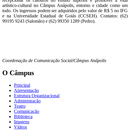
recepcionar os calouros do ensino superior e promover a vida
artístico-cultural
n
o Câmpus Anápolis, entorno e cidade como um
todo.
Os ingressos podem ser adquiridos pelo valor de R$ 5 no IFG
e na Universidade Estadual de Goiás (CCSEH). Contatos: (62)
99195 9243 (Salomão) e (62) 99350 1289 (Pedro).
Coordenação de Comunicação Social/Câmpus Anápolis
O Câmpus
Principal
Apresentação
Estrutura Organizacional
Administração
Teatro
Comunicação
Biblioteca
Imagens
Vídeos