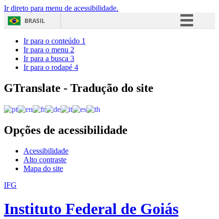
Ir direto para menu de acessibilidade.
BRASIL
Simplifique!
Ir para o conteúdo
1
Ir para o menu
2
Comunica BR
Ir para a busca
3
Ir para o rodapé
4
Participe
Acesso à informação
GTranslate - Tradução do site
Legislação
Canais
Opções de acessibilidade
Acessibilidade
Alto contraste
Mapa do site
IFG
Instituto Federal de Goiás