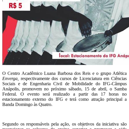
O
Centro Acadêmico Luana Barbosa dos Reis e o grupo Atlética
E
nverga,
respectivamente
do
s
curso
s
de Licenciatura em Ciências
Sociais
e
de Engenharia Civil de Mobilidade
do IFG-Câmpus
Anápolis,
promovem no próximo sábado, 15 de abril, o
Samba
Federal.
O evento será
realizado a partir das 17 horas
no
estacionamento externo
do IFG
e terá como
atração principal
a
Banda Domingo às
Quatro
.
Segundo os
responsáveis pela ação, os objetivos
da iniciativa
são