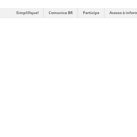
Simplifique!
Comunica BR
Participe
Acesso à infor