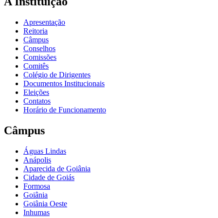
A Instituição
Apresentação
Reitoria
Câmpus
Conselhos
Comissões
Comitês
Colégio de Dirigentes
Documentos Institucionais
Eleições
Contatos
Horário de Funcionamento
Câmpus
Águas Lindas
Anápolis
Aparecida de Goiânia
Cidade de Goiás
Formosa
Goiânia
Goiânia Oeste
Inhumas