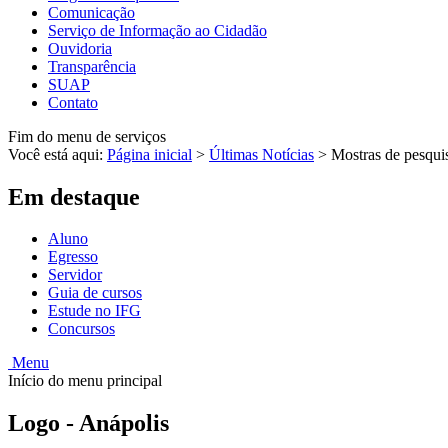
Comunicação
Serviço de Informação ao Cidadão
Ouvidoria
Transparência
SUAP
Contato
Fim do menu de serviços
Você está aqui:
Página inicial
>
Últimas Notícias
>
Mostras de pesqui
Em destaque
Aluno
Egresso
Servidor
Guia de cursos
Estude no IFG
Concursos
Menu
Início do menu principal
Logo - Anápolis