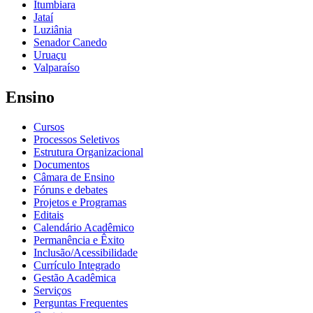
Itumbiara
Jataí
Luziânia
Senador Canedo
Uruaçu
Valparaíso
Ensino
Cursos
Processos Seletivos
Estrutura Organizacional
Documentos
Câmara de Ensino
Fóruns e debates
Projetos e Programas
Editais
Calendário Acadêmico
Permanência e Êxito
Inclusão/Acessibilidade
Currículo Integrado
Gestão Acadêmica
Serviços
Perguntas Frequentes