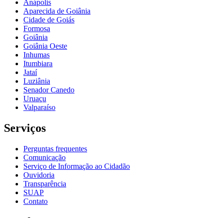
Anápolis
Aparecida de Goiânia
Cidade de Goiás
Formosa
Goiânia
Goiânia Oeste
Inhumas
Itumbiara
Jataí
Luziânia
Senador Canedo
Uruaçu
Valparaíso
Serviços
Perguntas frequentes
Comunicação
Serviço de Informação ao Cidadão
Ouvidoria
Transparência
SUAP
Contato