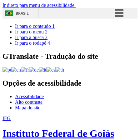
Ir direto para menu de acessibilidade.
BRASIL
Simplifique!
Ir para o conteúdo
1
Ir para o menu
2
Comunica BR
Ir para a busca
3
Ir para o rodapé
4
Participe
Acesso à informação
GTranslate - Tradução do site
Legislação
Canais
Opções de acessibilidade
Acessibilidade
Alto contraste
Mapa do site
IFG
Instituto Federal de Goiás