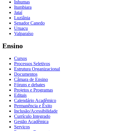
Inhumas
Itumbiara
Jataí
Luziânia
Senador Canedo
Uruaçu
Valparaíso
Ensino
Cursos
Processos Seletivos
Estrutura Organizacional
Documentos
Câmara de Ensino
Fóruns e debates
Projetos e Programas
Editais
Calendário Acadêmico
Permanência e Êxito
Inclusão/Acessibilidade
Currículo Integrado
Gestão Acadêmica
Serviços