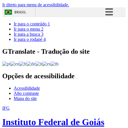
Ir direto para menu de acessibilidade.
BRASIL
Simplifique!
Ir para o conteúdo
1
Ir para o menu
2
Comunica BR
Ir para a busca
3
Ir para o rodapé
4
Participe
Acesso à informação
GTranslate - Tradução do site
Legislação
Canais
Opções de acessibilidade
Acessibilidade
Alto contraste
Mapa do site
IFG
Instituto Federal de Goiás