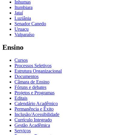
Inhumas
Itumbiara
Jataí
Luziânia
Senador Canedo
Uruaçu
Valparaíso
Ensino
Cursos
Processos Seletivos
Estrutura Organizacional
Documentos
Câmara de Ensino
Fóruns e debates
Projetos e Programas
Editais
Calendário Acadêmico
Permanência e Êxito
Inclusão/Acessibilidade
Currículo Integrado
Gestão Acadêmica
Serviços