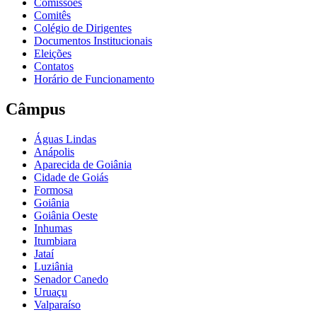
Comissões
Comitês
Colégio de Dirigentes
Documentos Institucionais
Eleições
Contatos
Horário de Funcionamento
Câmpus
Águas Lindas
Anápolis
Aparecida de Goiânia
Cidade de Goiás
Formosa
Goiânia
Goiânia Oeste
Inhumas
Itumbiara
Jataí
Luziânia
Senador Canedo
Uruaçu
Valparaíso