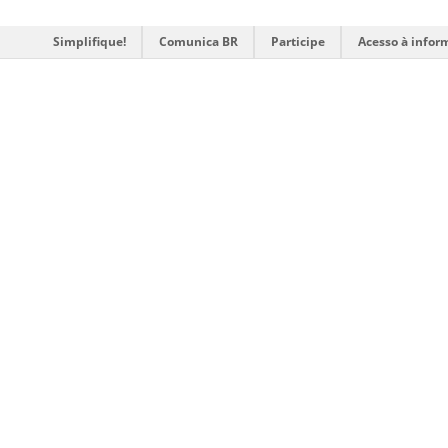
Simplifique!
Comunica BR
Participe
Acesso à infor