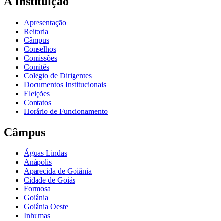
A Instituição
Apresentação
Reitoria
Câmpus
Conselhos
Comissões
Comitês
Colégio de Dirigentes
Documentos Institucionais
Eleições
Contatos
Horário de Funcionamento
Câmpus
Águas Lindas
Anápolis
Aparecida de Goiânia
Cidade de Goiás
Formosa
Goiânia
Goiânia Oeste
Inhumas