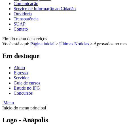
Comunicação
Serviço de Informação ao Cidadão
Ouvidoria
Transparência
SUAP
Contato
Fim do menu de serviços
Você está aqui:
Página inicial
>
Últimas Notícias
>
Aprovados no mest
Em destaque
Aluno
Egresso
Servidor
Guia de cursos
Estude no IFG
Concursos
Menu
Início do menu principal
Logo - Anápolis