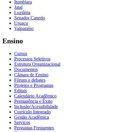
Itumbiara
Jataí
Luziânia
Senador Canedo
Uruaçu
Valparaíso
Ensino
Cursos
Processos Seletivos
Estrutura Organizacional
Documentos
Câmara de Ensino
Fóruns e debates
Projetos e Programas
Editais
Calendário Acadêmico
Permanência e Êxito
Inclusão/Acessibilidade
Currículo Integrado
Gestão Acadêmica
Serviços
Perguntas Frequentes