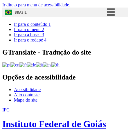
Ir direto para menu de acessibilidade.
BRASIL
Simplifique!
Ir para o conteúdo
1
Ir para o menu
2
Comunica BR
Ir para a busca
3
Ir para o rodapé
4
Participe
Acesso à informação
GTranslate - Tradução do site
Legislação
Canais
Opções de acessibilidade
Acessibilidade
Alto contraste
Mapa do site
IFG
Instituto Federal de Goiás