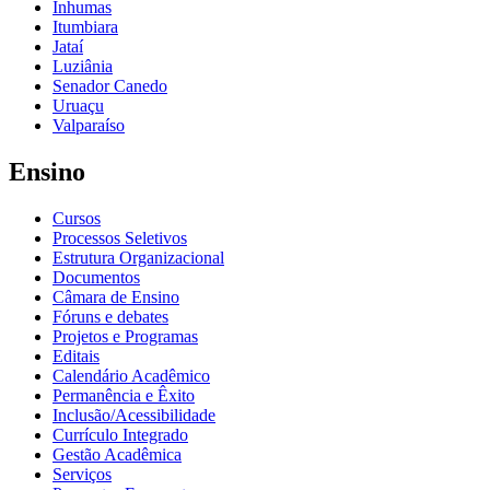
Inhumas
Itumbiara
Jataí
Luziânia
Senador Canedo
Uruaçu
Valparaíso
Ensino
Cursos
Processos Seletivos
Estrutura Organizacional
Documentos
Câmara de Ensino
Fóruns e debates
Projetos e Programas
Editais
Calendário Acadêmico
Permanência e Êxito
Inclusão/Acessibilidade
Currículo Integrado
Gestão Acadêmica
Serviços