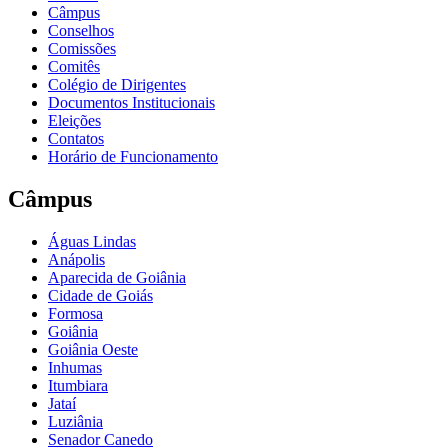
Câmpus
Conselhos
Comissões
Comitês
Colégio de Dirigentes
Documentos Institucionais
Eleições
Contatos
Horário de Funcionamento
Câmpus
Águas Lindas
Anápolis
Aparecida de Goiânia
Cidade de Goiás
Formosa
Goiânia
Goiânia Oeste
Inhumas
Itumbiara
Jataí
Luziânia
Senador Canedo