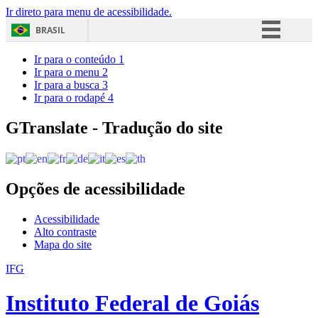
Ir direto para menu de acessibilidade.
BRASIL
Simplifique!
Ir para o conteúdo
1
Ir para o menu
2
Comunica BR
Ir para a busca
3
Ir para o rodapé
4
Participe
Acesso à informação
GTranslate - Tradução do site
Legislação
Canais
Opções de acessibilidade
Acessibilidade
Alto contraste
Mapa do site
IFG
Instituto Federal de Goiás