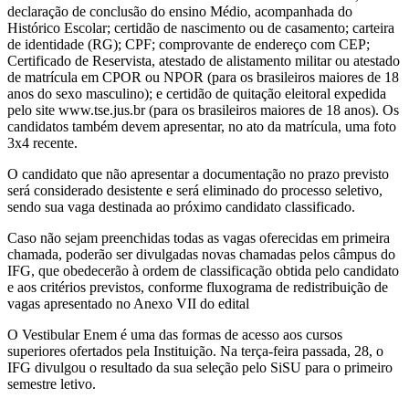
declaração de conclusão do ensino Médio, acompanhada do
Histórico Escolar; certidão de nascimento ou de casamento; carteira
de identidade (RG); CPF; comprovante de endereço com CEP;
Certificado de Reservista, atestado de alistamento militar ou atestado
de matrícula em CPOR ou NPOR (para os brasileiros maiores de 18
anos do sexo masculino); e certidão de quitação eleitoral expedida
pelo site www.tse.jus.br (para os brasileiros maiores de 18 anos). Os
candidatos também devem apresentar, no ato da matrícula, uma foto
3x4 recente.
O candidato que não apresentar a documentação no prazo previsto
será considerado desistente e será eliminado do processo seletivo,
sendo sua vaga destinada ao próximo candidato classificado.
Caso não sejam preenchidas todas as vagas oferecidas em primeira
chamada, poderão ser divulgadas novas chamadas pelos câmpus do
IFG, que obedecerão à ordem de classificação obtida pelo candidato
e aos critérios previstos, conforme fluxograma de redistribuição de
vagas apresentado no Anexo VII do edital
O Vestibular Enem é uma das formas de acesso aos cursos
superiores ofertados pela Instituição. Na terça-feira passada, 28, o
IFG divulgou o resultado da sua seleção pelo SiSU para o primeiro
semestre letivo.