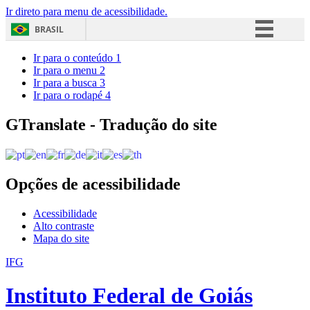
Ir direto para menu de acessibilidade.
BRASIL
Simplifique!
Ir para o conteúdo
1
Ir para o menu
2
Comunica BR
Ir para a busca
3
Ir para o rodapé
4
Participe
Acesso à informação
GTranslate - Tradução do site
Legislação
Canais
Opções de acessibilidade
Acessibilidade
Alto contraste
Mapa do site
IFG
Instituto Federal de Goiás