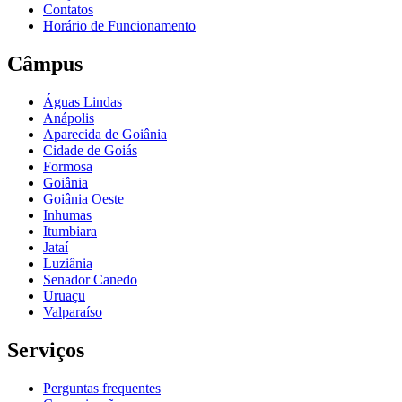
Contatos
Horário de Funcionamento
Câmpus
Águas Lindas
Anápolis
Aparecida de Goiânia
Cidade de Goiás
Formosa
Goiânia
Goiânia Oeste
Inhumas
Itumbiara
Jataí
Luziânia
Senador Canedo
Uruaçu
Valparaíso
Serviços
Perguntas frequentes