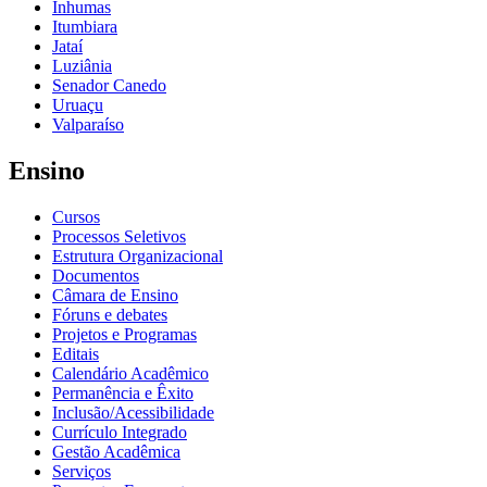
Inhumas
Itumbiara
Jataí
Luziânia
Senador Canedo
Uruaçu
Valparaíso
Ensino
Cursos
Processos Seletivos
Estrutura Organizacional
Documentos
Câmara de Ensino
Fóruns e debates
Projetos e Programas
Editais
Calendário Acadêmico
Permanência e Êxito
Inclusão/Acessibilidade
Currículo Integrado
Gestão Acadêmica
Serviços