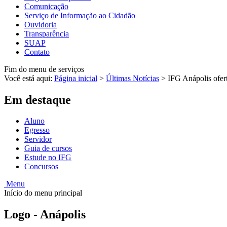
Comunicação
Serviço de Informação ao Cidadão
Ouvidoria
Transparência
SUAP
Contato
Fim do menu de serviços
Você está aqui:
Página inicial
>
Últimas Notícias
>
IFG Anápolis ofert
Em destaque
Aluno
Egresso
Servidor
Guia de cursos
Estude no IFG
Concursos
Menu
Início do menu principal
Logo - Anápolis