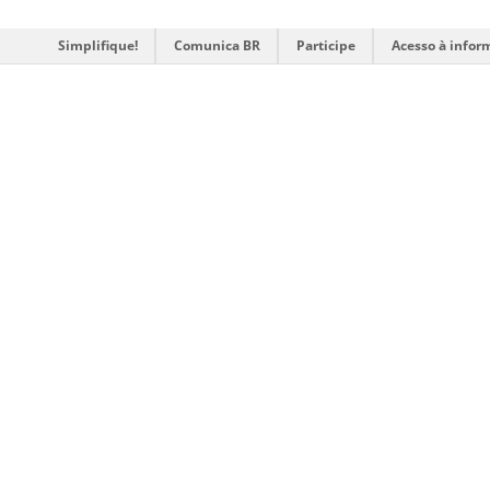
Simplifique!
Comunica BR
Participe
Acesso à infor