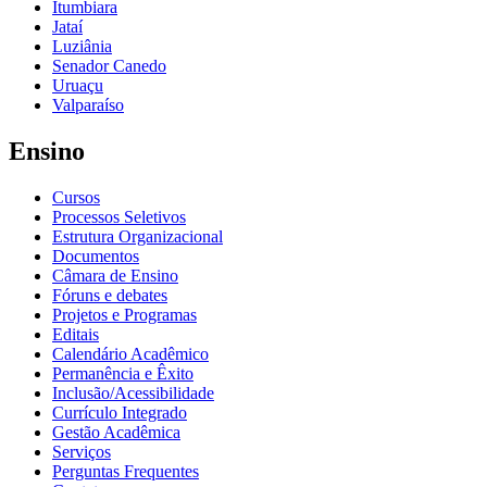
Itumbiara
Jataí
Luziânia
Senador Canedo
Uruaçu
Valparaíso
Ensino
Cursos
Processos Seletivos
Estrutura Organizacional
Documentos
Câmara de Ensino
Fóruns e debates
Projetos e Programas
Editais
Calendário Acadêmico
Permanência e Êxito
Inclusão/Acessibilidade
Currículo Integrado
Gestão Acadêmica
Serviços
Perguntas Frequentes