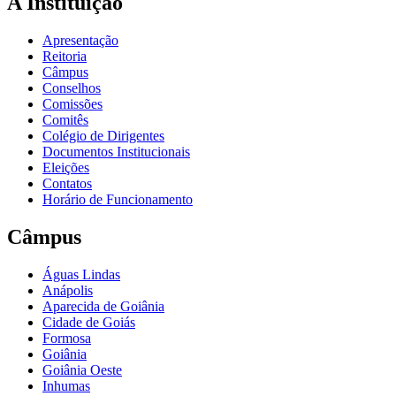
A Instituição
Apresentação
Reitoria
Câmpus
Conselhos
Comissões
Comitês
Colégio de Dirigentes
Documentos Institucionais
Eleições
Contatos
Horário de Funcionamento
Câmpus
Águas Lindas
Anápolis
Aparecida de Goiânia
Cidade de Goiás
Formosa
Goiânia
Goiânia Oeste
Inhumas