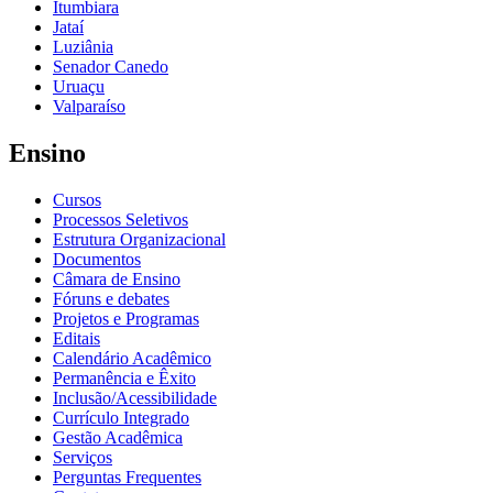
Itumbiara
Jataí
Luziânia
Senador Canedo
Uruaçu
Valparaíso
Ensino
Cursos
Processos Seletivos
Estrutura Organizacional
Documentos
Câmara de Ensino
Fóruns e debates
Projetos e Programas
Editais
Calendário Acadêmico
Permanência e Êxito
Inclusão/Acessibilidade
Currículo Integrado
Gestão Acadêmica
Serviços
Perguntas Frequentes