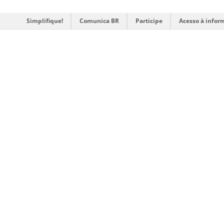
Simplifique!
Comunica BR
Participe
Acesso à infor