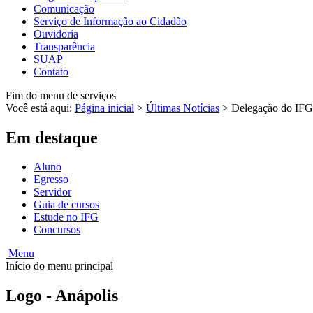
Comunicação
Serviço de Informação ao Cidadão
Ouvidoria
Transparência
SUAP
Contato
Fim do menu de serviços
Você está aqui:
Página inicial
>
Últimas Notícias
>
Delegação do IFG p
Em destaque
Aluno
Egresso
Servidor
Guia de cursos
Estude no IFG
Concursos
Menu
Início do menu principal
Logo - Anápolis