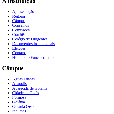
A Instituição
Apresentação
Reitoria
Câmpus
Conselhos
Comissões
Comitês
Colégio de Dirigentes
Documentos Institucionais
Eleições
Contatos
Horário de Funcionamento
Câmpus
Águas Lindas
Anápolis
Aparecida de Goiânia
Cidade de Goiás
Formosa
Goiânia
Goiânia Oeste
Inhumas