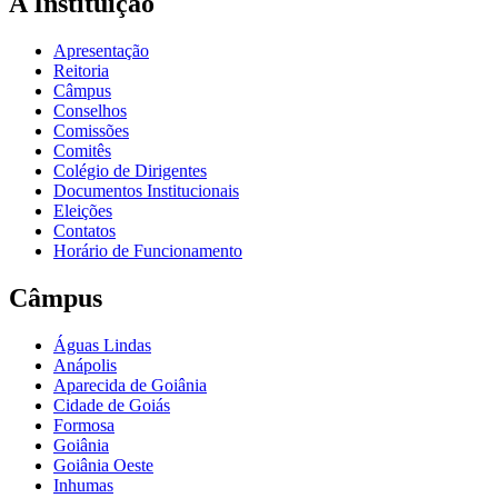
A Instituição
Apresentação
Reitoria
Câmpus
Conselhos
Comissões
Comitês
Colégio de Dirigentes
Documentos Institucionais
Eleições
Contatos
Horário de Funcionamento
Câmpus
Águas Lindas
Anápolis
Aparecida de Goiânia
Cidade de Goiás
Formosa
Goiânia
Goiânia Oeste
Inhumas