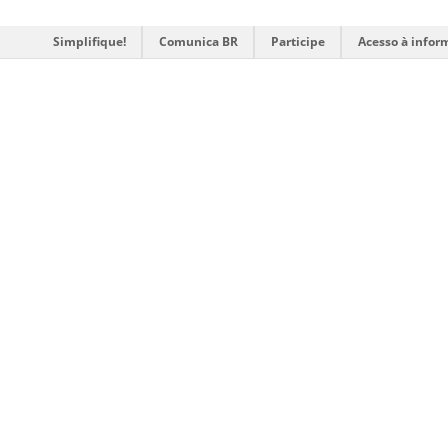
Simplifique!
Comunica BR
Participe
Acesso à infor