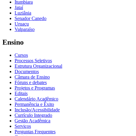
Itumbiara
Jataí
Luziânia
Senador Canedo
Uruaçu
Valparaíso
Ensino
Cursos
Processos Seletivos
Estrutura Organizacional
Documentos
Câmara de Ensino
Fóruns e debates
Projetos e Programas
Editais
Calendário Acadêmico
Permanência e Êxito
Inclusão/Acessibilidade
Currículo Integrado
Gestão Acadêmica
Serviços
Perguntas Frequentes