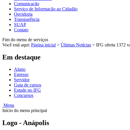
Comunicação
Serviço de Informação ao Cidadão
Ouvidoria
Transparência
SUAP
Contato
Fim do menu de serviços
Você está aqui:
Página inicial
>
Últimas Notícias
>
IFG oferta 1372 va
Em destaque
Aluno
Egresso
Servidor
Guia de cursos
Estude no IFG
Concursos
Menu
Início do menu principal
Logo - Anápolis