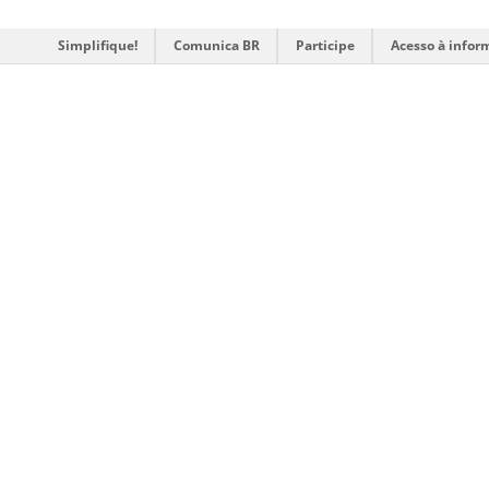
Simplifique!
Comunica BR
Participe
Acesso à infor