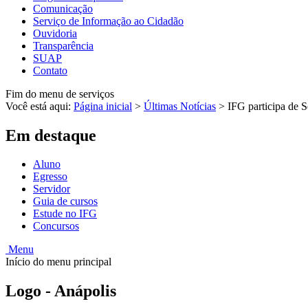
Comunicação
Serviço de Informação ao Cidadão
Ouvidoria
Transparência
SUAP
Contato
Fim do menu de serviços
Você está aqui:
Página inicial
>
Últimas Notícias
>
IFG participa de 
Em destaque
Aluno
Egresso
Servidor
Guia de cursos
Estude no IFG
Concursos
Menu
Início do menu principal
Logo - Anápolis