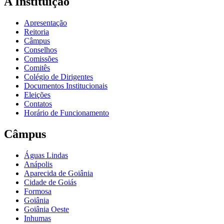
A Instituição
Apresentação
Reitoria
Câmpus
Conselhos
Comissões
Comitês
Colégio de Dirigentes
Documentos Institucionais
Eleições
Contatos
Horário de Funcionamento
Câmpus
Águas Lindas
Anápolis
Aparecida de Goiânia
Cidade de Goiás
Formosa
Goiânia
Goiânia Oeste
Inhumas