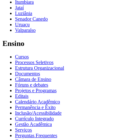
Itumbiara
Jataí
Luziânia
Senador Canedo
Uruaçu
Valparaíso
Ensino
Cursos
Processos Seletivos
Estrutura Organizacional
Documentos
Câmara de Ensino
Fóruns e debates
Projetos e Programas
Editais
Calendário Acadêmico
Permanência e Êxito
Inclusão/Acessibilidade
Currículo Integrado
Gestão Acadêmica
Serviços
Perguntas Frequentes