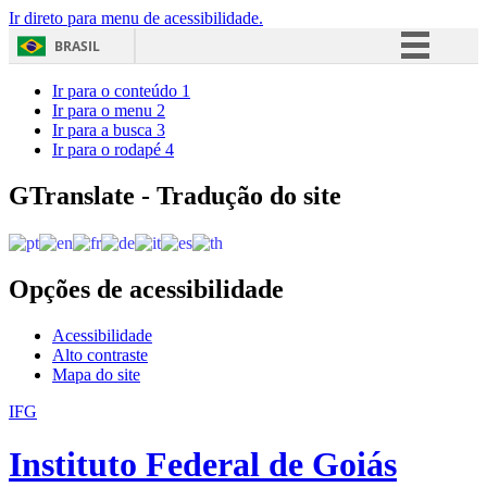
Ir direto para menu de acessibilidade.
BRASIL
Simplifique!
Ir para o conteúdo
1
Ir para o menu
2
Comunica BR
Ir para a busca
3
Ir para o rodapé
4
Participe
Acesso à informação
GTranslate - Tradução do site
Legislação
Canais
Opções de acessibilidade
Acessibilidade
Alto contraste
Mapa do site
IFG
Instituto Federal de Goiás