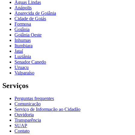
Águas Lindas
Anápolis
Aparecida de Goiânia
Cidade de Goiás
Formosa
Goiânia
Goiânia Oeste
Inhumas
Itumbiara
Jataí
Luziânia
Senador Canedo
Uruaçu
Valparaíso
Serviços
Perguntas frequentes
Comunicação
Serviço de Informação ao Cidadão
Ouvidoria
Transparência
SUAP
Contato