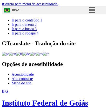
Ir direto para menu de acessibilidade.
BRASIL
Simplifique!
Ir para o conteúdo
1
Ir para o menu
2
Comunica BR
Ir para a busca
3
Ir para o rodapé
4
Participe
Acesso à informação
GTranslate - Tradução do site
Legislação
Canais
Opções de acessibilidade
Acessibilidade
Alto contraste
Mapa do site
IFG
Instituto Federal de Goiás