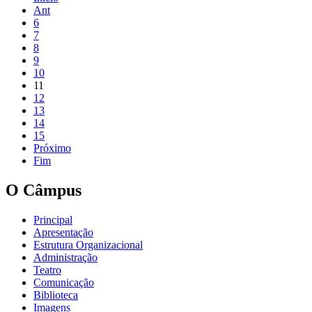
Ant
6
7
8
9
10
11
12
13
14
15
Próximo
Fim
O Câmpus
Principal
Apresentação
Estrutura Organizacional
Administração
Teatro
Comunicação
Biblioteca
Imagens