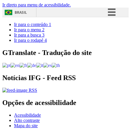
Ir direto para menu de acessibilidade.
BRASIL
Simplifique!
Ir para o conteúdo
1
Ir para o menu
2
Comunica BR
Ir para a busca
3
Ir para o rodapé
4
Participe
Acesso à informação
GTranslate - Tradução do site
Legislação
Canais
Notícias IFG - Feed RSS
RSS
Opções de acessibilidade
Acessibilidade
Alto contraste
Mapa do site