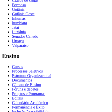
Cidade de Goiás
Formosa
Goiânia
Goiânia Oeste
Inhumas
Itumbiara
Jataí
Luziânia
Senador Canedo
Uruaçu
Valparaíso
Ensino
Cursos
Processos Seletivos
Estrutura Organizacional
Documentos
Câmara de Ensino
Fóruns e debates
Projetos e Programas
Editais
Calendário Acadêmico
Permanência e Êxito
Inclusão/Acessibilidade