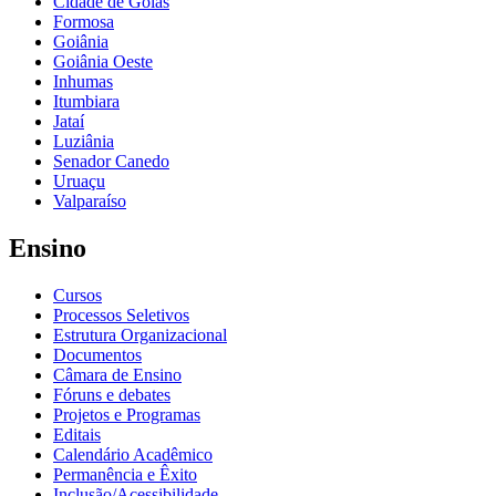
Cidade de Goiás
Formosa
Goiânia
Goiânia Oeste
Inhumas
Itumbiara
Jataí
Luziânia
Senador Canedo
Uruaçu
Valparaíso
Ensino
Cursos
Processos Seletivos
Estrutura Organizacional
Documentos
Câmara de Ensino
Fóruns e debates
Projetos e Programas
Editais
Calendário Acadêmico
Permanência e Êxito
Inclusão/Acessibilidade