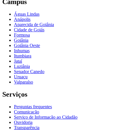
Câmpus
Águas Lindas
Anápolis
Aparecida de Goiânia
Cidade de Goiás
Formosa
Goiânia
Goiânia Oeste
Inhumas
Itumbiara
Jataí
Luziânia
Senador Canedo
Uruaçu
Valparaíso
Serviços
Perguntas frequentes
Comunicação
Serviço de Informação ao Cidadão
Ouvidoria
Transparência