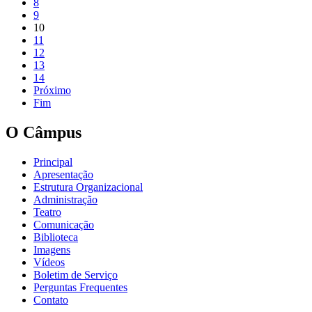
8
9
10
11
12
13
14
Próximo
Fim
O Câmpus
Principal
Apresentação
Estrutura Organizacional
Administração
Teatro
Comunicação
Biblioteca
Imagens
Vídeos
Boletim de Serviço
Perguntas Frequentes
Contato