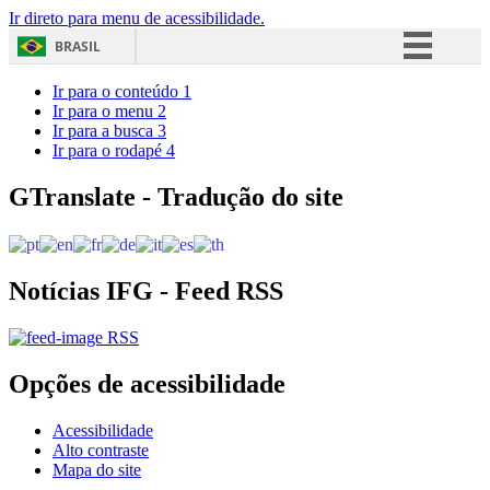
Ir direto para menu de acessibilidade.
BRASIL
Simplifique!
Ir para o conteúdo
1
Ir para o menu
2
Comunica BR
Ir para a busca
3
Ir para o rodapé
4
Participe
Acesso à informação
GTranslate - Tradução do site
Legislação
Canais
Notícias IFG - Feed RSS
RSS
Opções de acessibilidade
Acessibilidade
Alto contraste
Mapa do site