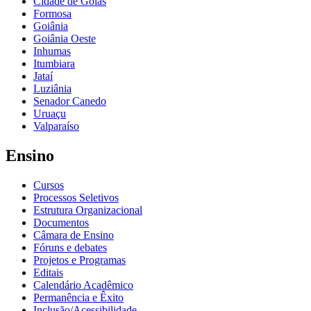
Cidade de Goiás
Formosa
Goiânia
Goiânia Oeste
Inhumas
Itumbiara
Jataí
Luziânia
Senador Canedo
Uruaçu
Valparaíso
Ensino
Cursos
Processos Seletivos
Estrutura Organizacional
Documentos
Câmara de Ensino
Fóruns e debates
Projetos e Programas
Editais
Calendário Acadêmico
Permanência e Êxito
Inclusão/Acessibilidade