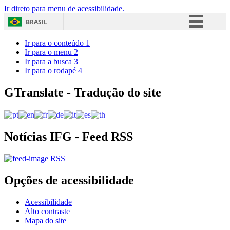
Ir direto para menu de acessibilidade.
BRASIL
Simplifique!
Ir para o conteúdo
1
Ir para o menu
2
Comunica BR
Ir para a busca
3
Ir para o rodapé
4
Participe
Acesso à informação
GTranslate - Tradução do site
Legislação
Canais
Notícias IFG - Feed RSS
RSS
Opções de acessibilidade
Acessibilidade
Alto contraste
Mapa do site