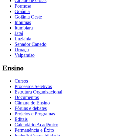
Cidade de Goiás
Formosa
Goiânia
Goiânia Oeste
Inhumas
Itumbiara
Jataí
Luziânia
Senador Canedo
Uruaçu
Valparaíso
Ensino
Cursos
Processos Seletivos
Estrutura Organizacional
Documentos
Câmara de Ensino
Fóruns e debates
Projetos e Programas
Editais
Calendário Acadêmico
Permanência e Êxito
Inclusão/Acessibilidade