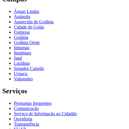
Águas Lindas
Anápolis
Aparecida de Goiânia
Cidade de Goiás
Formosa
Goiânia
Goiânia Oeste
Inhumas
Itumbiara
Jataí
Luziânia
Senador Canedo
Uruaçu
Valparaíso
Serviços
Perguntas frequentes
Comunicação
Serviço de Informação ao Cidadão
Ouvidoria
Transparência