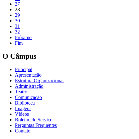
27
28
29
30
31
32
Próximo
Fim
O Câmpus
Principal
Apresentação
Estrutura Organizacional
Administração
Teatro
Comunicação
Biblioteca
Imagens
Vídeos
Boletim de Serviço
Perguntas Frequentes
Contato