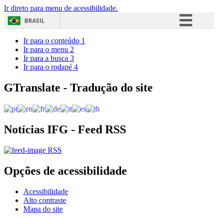
Ir direto para menu de acessibilidade.
BRASIL
Simplifique!
Ir para o conteúdo
1
Ir para o menu
2
Comunica BR
Ir para a busca
3
Ir para o rodapé
4
Participe
Acesso à informação
GTranslate - Tradução do site
Legislação
Canais
Notícias IFG - Feed RSS
RSS
Opções de acessibilidade
Acessibilidade
Alto contraste
Mapa do site