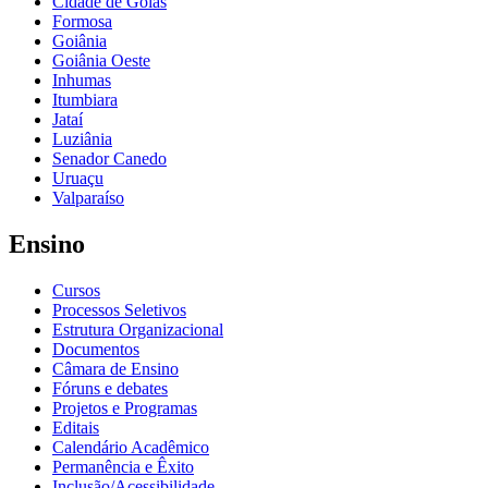
Cidade de Goiás
Formosa
Goiânia
Goiânia Oeste
Inhumas
Itumbiara
Jataí
Luziânia
Senador Canedo
Uruaçu
Valparaíso
Ensino
Cursos
Processos Seletivos
Estrutura Organizacional
Documentos
Câmara de Ensino
Fóruns e debates
Projetos e Programas
Editais
Calendário Acadêmico
Permanência e Êxito
Inclusão/Acessibilidade