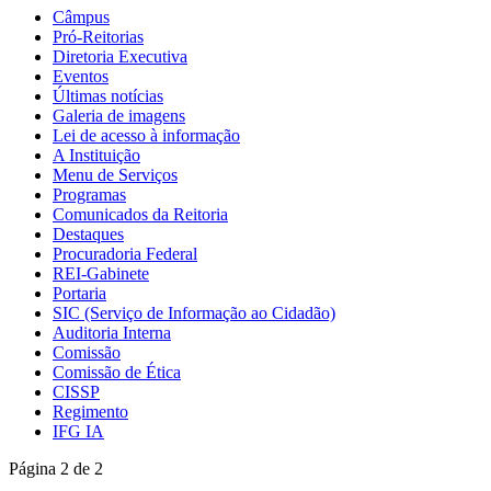
Câmpus
Pró-Reitorias
Diretoria Executiva
Eventos
Últimas notícias
Galeria de imagens
Lei de acesso à informação
A Instituição
Menu de Serviços
Programas
Comunicados da Reitoria
Destaques
Procuradoria Federal
REI-Gabinete
Portaria
SIC (Serviço de Informação ao Cidadão)
Auditoria Interna
Comissão
Comissão de Ética
CISSP
Regimento
IFG IA
Página 2 de 2