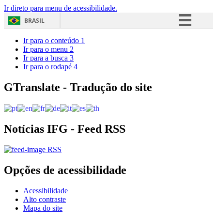
Ir direto para menu de acessibilidade.
BRASIL
Simplifique!
Ir para o conteúdo
1
Ir para o menu
2
Comunica BR
Ir para a busca
3
Ir para o rodapé
4
Participe
Acesso à informação
GTranslate - Tradução do site
Legislação
Canais
Notícias IFG - Feed RSS
RSS
Opções de acessibilidade
Acessibilidade
Alto contraste
Mapa do site