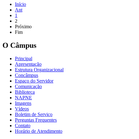
Início
Ant
1
2
Próximo
Fim
O Câmpus
Principal
Apresentação
Estrutura Organizacional
Concâmpus
Espaço do Servidor
Comunicação
Biblioteca
NAPNE
Imagens
Vídeos
Boletim de Serviço
Perguntas Frequentes
Contato
Horário de Atendimento