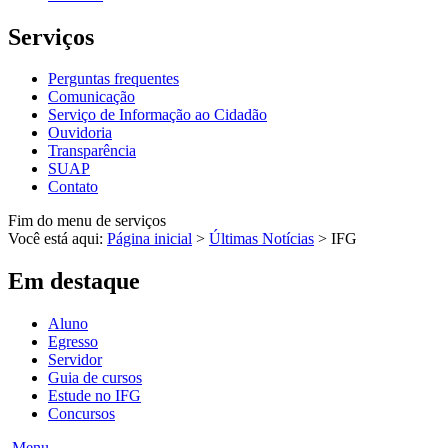
Serviços
Perguntas frequentes
Comunicação
Serviço de Informação ao Cidadão
Ouvidoria
Transparência
SUAP
Contato
Fim do menu de serviços
Você está aqui:
Página inicial
>
Últimas Notícias
>
IFG
Em destaque
Aluno
Egresso
Servidor
Guia de cursos
Estude no IFG
Concursos
Menu