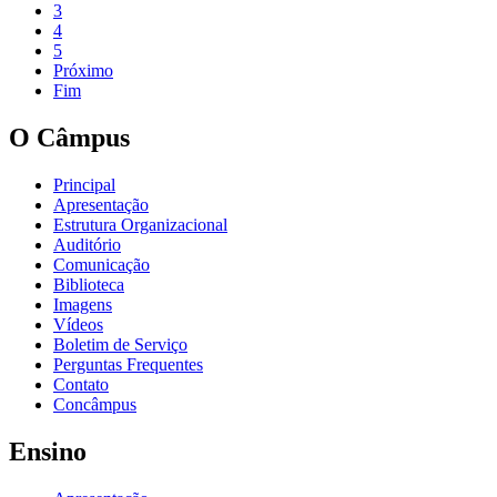
3
4
5
Próximo
Fim
O Câmpus
Principal
Apresentação
Estrutura Organizacional
Auditório
Comunicação
Biblioteca
Imagens
Vídeos
Boletim de Serviço
Perguntas Frequentes
Contato
Concâmpus
Ensino