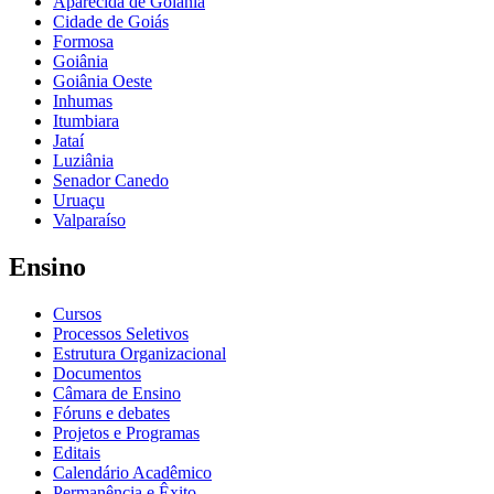
Aparecida de Goiânia
Cidade de Goiás
Formosa
Goiânia
Goiânia Oeste
Inhumas
Itumbiara
Jataí
Luziânia
Senador Canedo
Uruaçu
Valparaíso
Ensino
Cursos
Processos Seletivos
Estrutura Organizacional
Documentos
Câmara de Ensino
Fóruns e debates
Projetos e Programas
Editais
Calendário Acadêmico
Permanência e Êxito