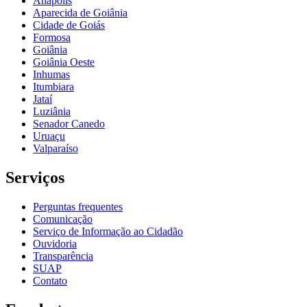
Anápolis
Aparecida de Goiânia
Cidade de Goiás
Formosa
Goiânia
Goiânia Oeste
Inhumas
Itumbiara
Jataí
Luziânia
Senador Canedo
Uruaçu
Valparaíso
Serviços
Perguntas frequentes
Comunicação
Serviço de Informação ao Cidadão
Ouvidoria
Transparência
SUAP
Contato