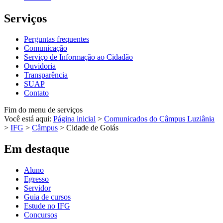
Serviços
Perguntas frequentes
Comunicação
Serviço de Informação ao Cidadão
Ouvidoria
Transparência
SUAP
Contato
Fim do menu de serviços
Você está aqui:
Página inicial
>
Comunicados do Câmpus Luziânia
>
IFG
>
Câmpus
>
Cidade de Goiás
Em destaque
Aluno
Egresso
Servidor
Guia de cursos
Estude no IFG
Concursos