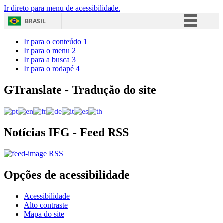
Ir direto para menu de acessibilidade.
BRASIL
Simplifique!
Ir para o conteúdo
1
Ir para o menu
2
Comunica BR
Ir para a busca
3
Ir para o rodapé
4
Participe
Acesso à informação
GTranslate - Tradução do site
Legislação
Canais
Notícias IFG - Feed RSS
RSS
Opções de acessibilidade
Acessibilidade
Alto contraste
Mapa do site