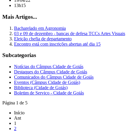
19/04/22
13h15
Mais Artigos...
Bacharelado em Agronomia
03 e 09 de dezembro - bancas de defesa TCCs Artes Visuais
Eleição chefia de departamento
Encontro está com inscrições abertas até dia 15
Subcategorias
Notícias do Câmpus Cidade de Goiás
Destaques do Câmpus Cidade de Goiás
Comunicados do Câmpus Cidade de Goiás
Eventos (Câmpus Cidade de Goiás)
Biblioteca (Cidade de Goiás)
Boletim de Serviço - Cidade de Goiás
Página 1 de 5
Início
Ant
1
2