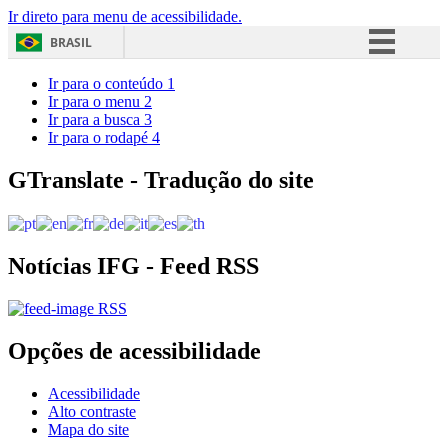
Ir direto para menu de acessibilidade.
BRASIL
Simplifique!
Ir para o conteúdo
1
Ir para o menu
2
Comunica BR
Ir para a busca
3
Ir para o rodapé
4
Participe
Acesso à informação
GTranslate - Tradução do site
Legislação
Canais
Notícias IFG - Feed RSS
RSS
Opções de acessibilidade
Acessibilidade
Alto contraste
Mapa do site