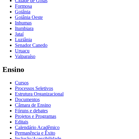
Cidade de Goiás
Formosa
Goiânia
Goiânia Oeste
Inhumas
Itumbiara
Jataí
Luziânia
Senador Canedo
Uruaçu
Valparaíso
Ensino
Cursos
Processos Seletivos
Estrutura Organizacional
Documentos
Câmara de Ensino
Fóruns e debates
Projetos e Programas
Editais
Calendário Acadêmico
Permanência e Êxito
Inclusão/Acessibilidade