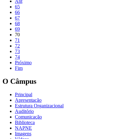
Ant
65
66
67
68
69
70
71
72
73
74
Próximo
Fim
O Câmpus
Principal
Apresentação
Estrutura Organizacional
Auditório
Comunicação
Biblioteca
NAPNE
Imagens