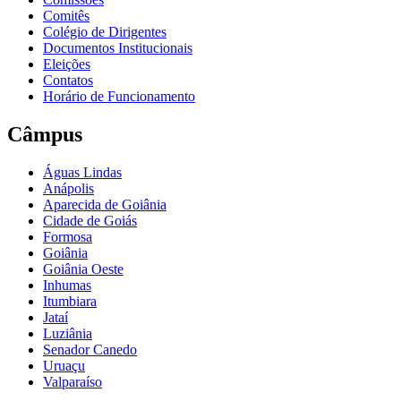
Comitês
Colégio de Dirigentes
Documentos Institucionais
Eleições
Contatos
Horário de Funcionamento
Câmpus
Águas Lindas
Anápolis
Aparecida de Goiânia
Cidade de Goiás
Formosa
Goiânia
Goiânia Oeste
Inhumas
Itumbiara
Jataí
Luziânia
Senador Canedo
Uruaçu
Valparaíso