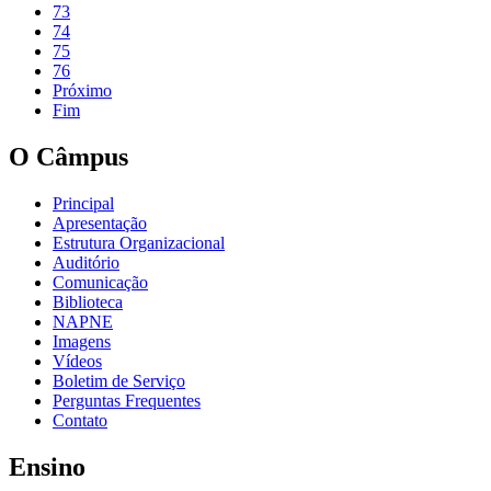
73
74
75
76
Próximo
Fim
O Câmpus
Principal
Apresentação
Estrutura Organizacional
Auditório
Comunicação
Biblioteca
NAPNE
Imagens
Vídeos
Boletim de Serviço
Perguntas Frequentes
Contato
Ensino