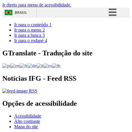
Ir direto para menu de acessibilidade.
BRASIL
Simplifique!
Ir para o conteúdo
1
Ir para o menu
2
Comunica BR
Ir para a busca
3
Ir para o rodapé
4
Participe
Acesso à informação
GTranslate - Tradução do site
Legislação
Canais
Notícias IFG - Feed RSS
RSS
Opções de acessibilidade
Acessibilidade
Alto contraste
Mapa do site