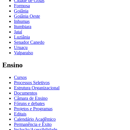
Cidade de Goiás
Formosa
Goiânia
Goiânia Oeste
Inhumas
Itumbiara
Jataí
Luziânia
Senador Canedo
Uruaçu
Valparaíso
Ensino
Cursos
Processos Seletivos
Estrutura Organizacional
Documentos
Câmara de Ensino
Fóruns e debates
Projetos e Programas
Editais
Calendário Acadêmico
Permanência e Êxito
Inclusão/Acessibilidade