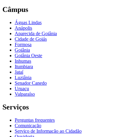
Câmpus
Águas Lindas
Anápolis
Aparecida de Goiânia
Cidade de Goiás
Formosa
Goiânia
Goiânia Oeste
Inhumas
Itumbiara
Jataí
Luziânia
Senador Canedo
Uruaçu
Valparaíso
Serviços
Perguntas frequentes
Comunicação
Serviço de Informação ao Cidadão
Ouvidoria