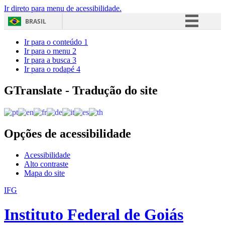
Ir direto para menu de acessibilidade.
BRASIL
Simplifique!
Ir para o conteúdo
1
Ir para o menu
2
Comunica BR
Ir para a busca
3
Ir para o rodapé
4
Participe
Acesso à informação
GTranslate - Tradução do site
Legislação
Canais
Opções de acessibilidade
Acessibilidade
Alto contraste
Mapa do site
IFG
Instituto Federal de Goiás