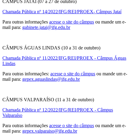
CÂMPUS JATAÍ (07 a 27 de outubro)
Chamada Pública nº 14/2022/IFG/REI/PROEX- Câmpus Jataí
Para outras informações
acesse o site do câmpus
ou mande um e-
mail para:
gabinete.jatai@ifg.edu.br
CÂMPUS ÁGUAS LINDAS (10 a 31 de outubro)
Chamada Pública nº 11/2022/IFG/REI/PROEX - Câmpus Águas
Lindas
Para outras informações:
acesse o site do câmpus
ou mande um e-
mail para:
gepex.aguaslindas@ifg.edu.br
CÂMPUS VALPARAÍSO (11 a 31 de outubro)
Chamada Pública nº 12/2022/IFG/REI/PROEX - Câmpus
Valparaíso
Para outras informações
acesse o site do câmpus
ou mande um e-
mail para:
gepex.valparaiso@ifg.edu.br