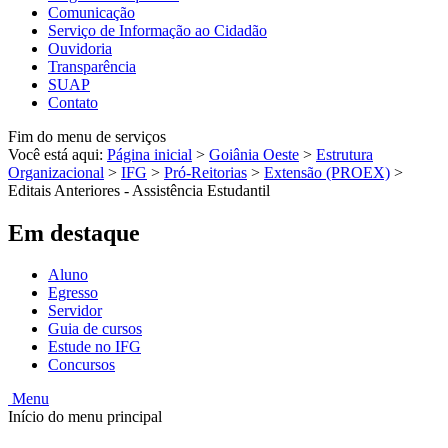
Comunicação
Serviço de Informação ao Cidadão
Ouvidoria
Transparência
SUAP
Contato
Fim do menu de serviços
Você está aqui:
Página inicial
>
Goiânia Oeste
>
Estrutura
Organizacional
>
IFG
>
Pró-Reitorias
>
Extensão (PROEX)
>
Editais Anteriores - Assistência Estudantil
Em destaque
Aluno
Egresso
Servidor
Guia de cursos
Estude no IFG
Concursos
Menu
Início do menu principal